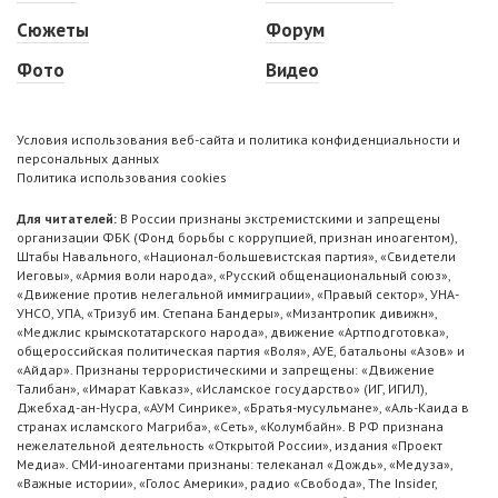
Сюжеты
Форум
Фото
Видео
Условия использования веб-сайта и политика конфиденциальности и
персональных данных
Политика использования cookies
Для читателей:
В России признаны экстремистскими и запрещены
организации ФБК (Фонд борьбы с коррупцией, признан иноагентом),
Штабы Навального, «Национал-большевистская партия», «Свидетели
Иеговы», «Армия воли народа», «Русский общенациональный союз»,
«Движение против нелегальной иммиграции», «Правый сектор», УНА-
УНСО, УПА, «Тризуб им. Степана Бандеры», «Мизантропик дивижн»,
«Меджлис крымскотатарского народа», движение «Артподготовка»,
общероссийская политическая партия «Воля», АУЕ, батальоны «Азов» и
«Айдар». Признаны террористическими и запрещены: «Движение
Талибан», «Имарат Кавказ», «Исламское государство» (ИГ, ИГИЛ),
Джебхад-ан-Нусра, «АУМ Синрике», «Братья-мусульмане», «Аль-Каида в
странах исламского Магриба», «Сеть», «Колумбайн». В РФ признана
нежелательной деятельность «Открытой России», издания «Проект
Медиа». СМИ-иноагентами признаны: телеканал «Дождь», «Медуза»,
«Важные истории», «Голос Америки», радио «Свобода», The Insider,