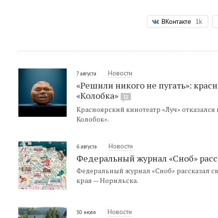
ВКонтакте
1k
Новости
7 августа
«Решили никого не пугать»: крас
«Колобка»
11
Красноярский кинотеатр «Луч» отказался
Колобок».
Новости
6 августа
Федеральный журнал «Сноб» расск
Федеральный журнал «Сноб» рассказал св
края — Норильска.
Новости
30 июля