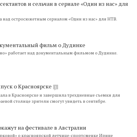
сектантов и сельчан в сериале «Один из нас» для
а над остросюжетным сериалом «Один из нас» для НТВ.
окументальный фильм о Дудинке
ино» работает над документальным фильмом о Дудинке.
ыпуск о Красноярске
1
ала в Красноярске и завершила трехдневные съемки для
раевой столице зрители смогут увидеть в сентябре.
окажут на фестивале в Австралии
ковой» о красноярской летчице-спортсменке Ирине