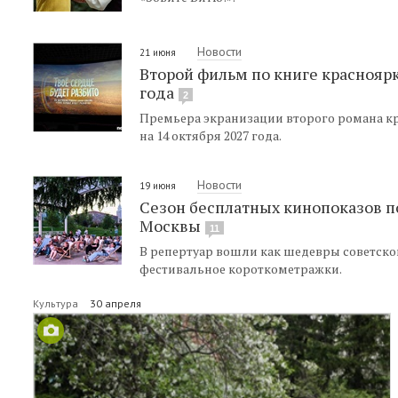
Новости
21 июня
Второй фильм по книге краснояр
года
2
Премьера экранизации второго романа к
на 14 октября 2027 года.
Новости
19 июня
Сезон бесплатных кинопоказов п
Москвы
11
В репертуар вошли как шедевры советской
фестивальное короткометражки.
Культура
30 апреля