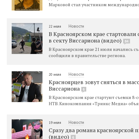
Марковой стал участником международног
Новости
22 июля
В Красноярском крае стартовали
в секту Виссариона (видео)
84
В Красноярском крае 21 июля начались съ
сообщили в правительстве региона.
Новости
20 июля
Красноярцев зовут сняться в мас
Виссариона
6
В Красноярском крае стартуют съемки 8-
НТВ. Кинокомпания «Триикс Медиа» объяв
Новости
19 июля
Сразу два романа красноярской 
(видео)
6