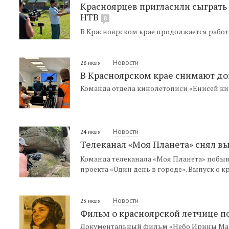
Красноярцев пригласили сыграть 
НТВ
8
В Красноярском крае продолжается работ
Новости
28 июля
В Красноярском крае снимают д
Команда отдела кинолетописи «Енисей к
Новости
24 июля
Телеканал «Моя Планета» снял в
Команда телеканала «Моя Планета» побыв
проекта «Один день в городе». Выпуск о к
Новости
23 июля
Фильм о красноярской летчице п
Документальный фильм «Небо Ирины Мар