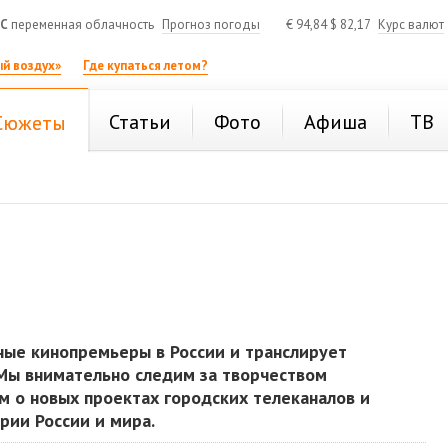
°C
переменная облачность
Прогноз погоды
€
94,84
$
82,17
Курс валют
й воздух»
Где купаться летом?
Статьи
Фото
Афиша
ТВ
Сюжеты
вные кинопремьеры в России и транслирует
 Мы внимательно следим за творчеством
м о новых проектах городских телеканалов и
рии России и мира.