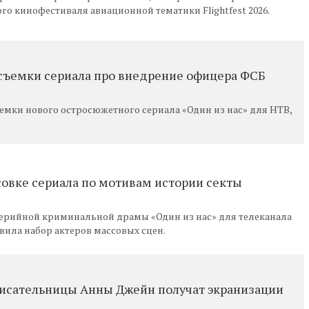
о кинофестиваля авиационной тематики Flightfest 2026.
 съемки сериала про внедрение офицера ФСБ
емки нового остросюжетного сериала «Один из нас» для НТВ,
совке сериала по мотивам истории секты
серийной криминальной драмы «Один из нас» для телеканала
ила набор актеров массовых сцен.
писательницы Анны Джейн получат экранизации