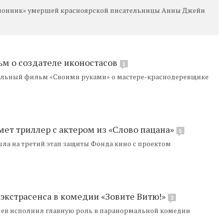
клонник» умершей красноярской писательницы Анны Джейн
ьм о создателе иконостасов
1
альный фильм «Своими руками» о мастере-краснодеревщике
ет триллер с актером из «Слово пацана»
5
ла на третий этап защиты Фонда кино с проектом
экстрасенса в комедии «Зовите Витю!»
3
лев исполнил главную роль в паранормальной комедии