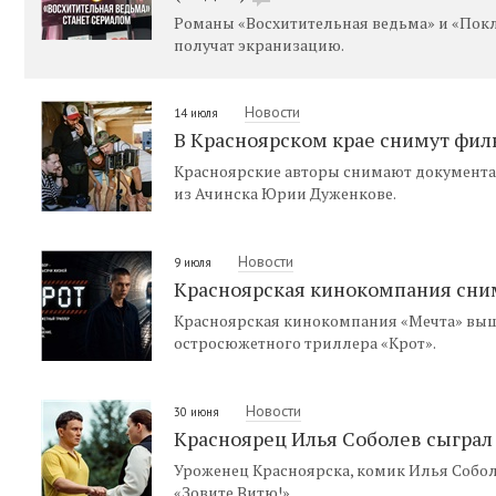
Романы «Восхитительная ведьма» и «По
получат экранизацию.
Новости
14 июля
В Красноярском крае снимут фил
Красноярские авторы снимают документ
из Ачинска Юрии Дуженкове.
Новости
9 июля
Красноярская кинокомпания сним
Красноярская кинокомпания «Мечта» выш
остросюжетного триллера «Крот».
Новости
30 июня
Красноярец Илья Соболев сыграл 
Уроженец Красноярска, комик Илья Собо
«Зовите Витю!».