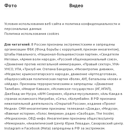
Фото
Видео
Условия использования веб-сайта и политика конфиденциальности и
персональных данных
Политика использования cookies
Для читателей:
В России признаны экстремистскими и запрещены
организации ФБК (Фонд борьбы с коррупцией, признан иноагентом),
Штабы Навального, «Национал-большевистская партия», «Свидетели
Иеговы», «Армия воли народа», «Русский общенациональный союз»,
«Движение против нелегальной иммиграции», «Правый сектор», УНА-
УНСО, УПА, «Тризуб им. Степана Бандеры», «Мизантропик дивижн»,
«Меджлис крымскотатарского народа», движение «Артподготовка»,
общероссийская политическая партия «Воля», АУЕ, батальоны «Азов» и
«Айдар». Признаны террористическими и запрещены: «Движение
Талибан», «Имарат Кавказ», «Исламское государство» (ИГ, ИГИЛ),
Джебхад-ан-Нусра, «АУМ Синрике», «Братья-мусульмане», «Аль-Каида в
странах исламского Магриба», «Сеть», «Колумбайн». В РФ признана
нежелательной деятельность «Открытой России», издания «Проект
Медиа». СМИ-иноагентами признаны: телеканал «Дождь», «Медуза»,
«Важные истории», «Голос Америки», радио «Свобода», The Insider,
«Медиазона», ОВД-инфо. Иноагентами признаны общество/центр
«Мемориал», «Аналитический Центр Юрия Левады», Сахаровский центр.
Instagram и Facebook (Metа) запрещены в РФ за экстремизм.