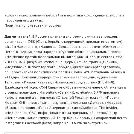
Условия использования веб-сайта и политика конфиденциальности и
персональных данных
Политика использования cookies
Для читателей:
В России признаны экстремистскими и запрещены
организации ФБК (Фонд борьбы с коррупцией, признан иноагентом),
Штабы Навального, «Национал-большевистская партия», «Свидетели
Иеговы», «Армия воли народа», «Русский общенациональный союз»,
«Движение против нелегальной иммиграции», «Правый сектор», УНА-
УНСО, УПА, «Тризуб им. Степана Бандеры», «Мизантропик дивижн»,
«Меджлис крымскотатарского народа», движение «Артподготовка»,
общероссийская политическая партия «Воля», АУЕ, батальоны «Азов» и
«Айдар». Признаны террористическими и запрещены: «Движение
Талибан», «Имарат Кавказ», «Исламское государство» (ИГ, ИГИЛ),
Джебхад-ан-Нусра, «АУМ Синрике», «Братья-мусульмане», «Аль-Каида в
странах исламского Магриба», «Сеть», «Колумбайн». В РФ признана
нежелательной деятельность «Открытой России», издания «Проект
Медиа». СМИ-иноагентами признаны: телеканал «Дождь», «Медуза»,
«Важные истории», «Голос Америки», радио «Свобода», The Insider,
«Медиазона», ОВД-инфо. Иноагентами признаны общество/центр
«Мемориал», «Аналитический Центр Юрия Левады», Сахаровский центр.
Instagram и Facebook (Metа) запрещены в РФ за экстремизм.