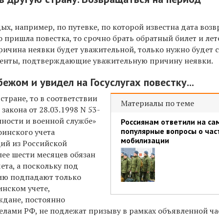
дых, например, по путевке, по которой известна дата воз
то пришла повестка, то срочно брать обратный билет и лет
ричина неявки будет уважительной, только нужно будет 
менты, подтверждающие уважительную причину неявки.
ежом и увидел на Госуслугах повестку...
стране, то в соответствии
Материалы по теме
 закона от 28.03.1998 N 53-
нности и военной службе»
Россиянам ответили на са
популярные вопросы о час
оинского учета
мобилизации
ий из Российской
лее шести месяцев обязан
ета, а поскольку под
ию подпадают только
инском учете,
аждане, постоянно
лами РФ, не подлежат призыву в рамках объявленной ч