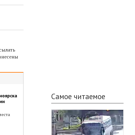
сылать
 внесены
Самое читаемое
сноярска
ин
места