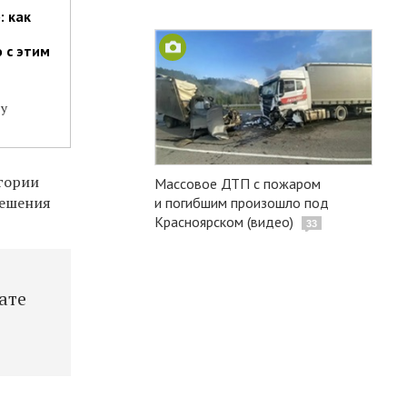
: как
 с этим
ну
егории
Массовое ДТП с пожаром
решения
и погибшим произошло под
Красноярском (видео)
33
ате