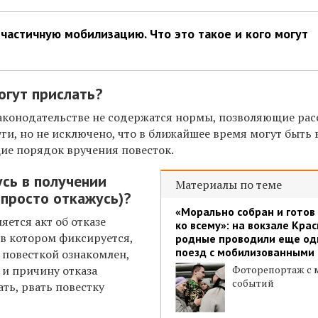
 частичную мобилизацию. Что это такое и кого могут
огут прислать?
законодательстве не содержатся нормы, позволяющие рас
уги, но не исключено, что в ближайшее время могут быть
е порядок вручения повесток.
усь в получении
Материалы по теме
и просто откажусь)?
«Морально собран и готов
ляется акт об отказе
ко всему»: на вокзале Кра
 в котором фиксируется,
родные проводили еще од
поезд с мобилизованными
 повесткой ознакомлен,
, и причину отказа
Фоторепортаж с 
событий
гать, рвать повестку