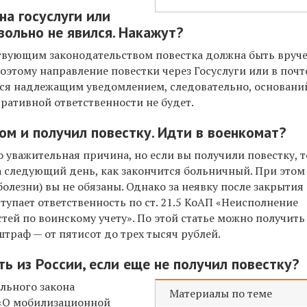
на госуслуги или
вольно не явился. Накажут?
ствующим законодательством повестка должна быть вруч
поэтому направление повестки через Госуслуги или в поч
ься надлежащим уведомлением, следовательно, основани
ативной ответственности не будет.
ом и получил повестку. Идти в военкомат?
о уважительная причина, но если вы получили повестку, 
а следующий день, как закончится больничный. При этом
болезни) вы не обязаны. Однако за неявку после закрытия
тупает ответственность по
ст. 21.5
КоАП «Неисполнение
ей по воинскому учету». По этой статье можно получить
траф — от пятисот до трех тысяч рублей.
ь из России, если еще не получил повестку?
ального закона
Материалы по теме
З «О мобилизационной