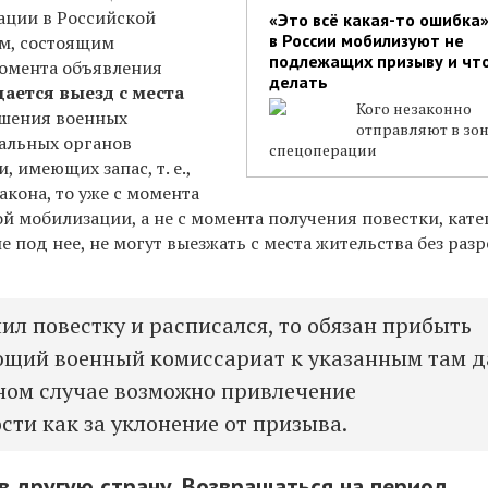
ации в Российской
«Это всё какая-то ошибка»
в России мобилизуют не
м, состоящим
подлежащих призыву и что
момента объявления
делать
ается выезд с места
Кого незаконно
ешения военных
отправляют в зо
альных органов
спецоперации
 имеющих запас, т. е.,
акона, то уже с момента
й мобилизации, а не с момента получения повестки, кат
под нее, не могут выезжать с места жительства без раз
ил повестку и расписался, то обязан прибыть
ющий военный комиссариат к указанным там д
ином случае возможно привлечение
сти как за уклонение от призыва.
в другую страну. Возвращаться на период