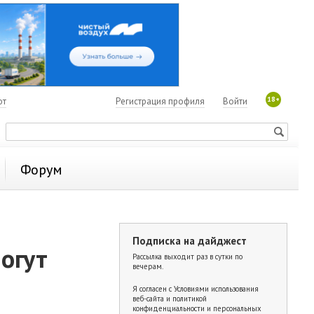
18+
ют
Регистрация профиля
Войти
Форум
Подписка на дайджест
огут
Рассылка выходит раз в сутки по
вечерам.
Я согласен с
Условиями использования
веб-сайта и политикой
конфиденциальности и персональных