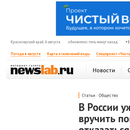
Красноярский край, 6 августа
обновлено: пять минут назад
+1
Погода в августе
Карта отключений воды
Спецпроект «Чисты
Новости
/
Статьи
Общество
В России у
вручить по
отказаться