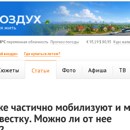
8°C
переменная облачность
Прогноз погоды
€
93,19
$
80,93
Курс вал
й воздух»
Где купаться летом?
Сюжеты
Фото
Афиша
ТВ
Статьи
же частично мобилизуют и м
вестку. Можно ли от нее
?