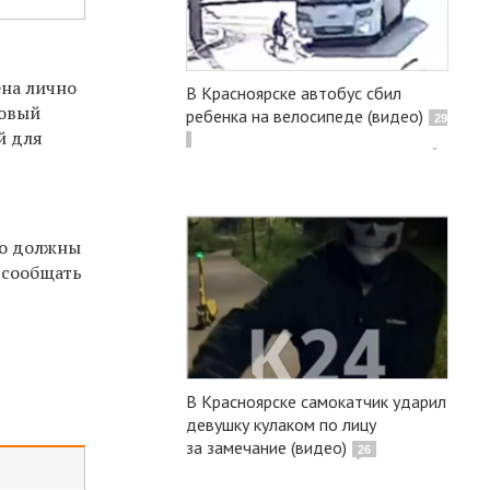
ена лично
В Красноярске автобус сбил
товый
ребенка на велосипеде (видео)
29
й для
то должны
 сообщать
В Красноярске самокатчик ударил
девушку кулаком по лицу
за замечание (видео)
26