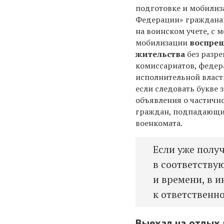
подготовке и мобилиз
Федерации» граждана
на воинском учете, с 
мобилизации
воспрещ
жительства
без разр
комиссариатов, федер
исполнительной власти,
если следовать букве з
объявления о частично
граждан, подпадающие 
военкомата.
Если уже получ
в соответству
и времени, в 
к ответственно
Выехал на отдых 