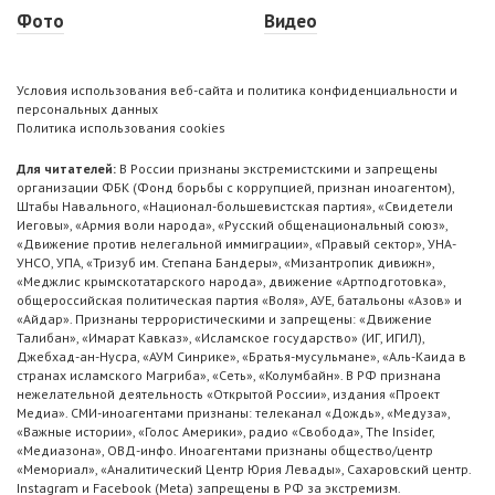
Фото
Видео
Условия использования веб-сайта и политика конфиденциальности и
персональных данных
Политика использования cookies
Для читателей:
В России признаны экстремистскими и запрещены
организации ФБК (Фонд борьбы с коррупцией, признан иноагентом),
Штабы Навального, «Национал-большевистская партия», «Свидетели
Иеговы», «Армия воли народа», «Русский общенациональный союз»,
«Движение против нелегальной иммиграции», «Правый сектор», УНА-
УНСО, УПА, «Тризуб им. Степана Бандеры», «Мизантропик дивижн»,
«Меджлис крымскотатарского народа», движение «Артподготовка»,
общероссийская политическая партия «Воля», АУЕ, батальоны «Азов» и
«Айдар». Признаны террористическими и запрещены: «Движение
Талибан», «Имарат Кавказ», «Исламское государство» (ИГ, ИГИЛ),
Джебхад-ан-Нусра, «АУМ Синрике», «Братья-мусульмане», «Аль-Каида в
странах исламского Магриба», «Сеть», «Колумбайн». В РФ признана
нежелательной деятельность «Открытой России», издания «Проект
Медиа». СМИ-иноагентами признаны: телеканал «Дождь», «Медуза»,
«Важные истории», «Голос Америки», радио «Свобода», The Insider,
«Медиазона», ОВД-инфо. Иноагентами признаны общество/центр
«Мемориал», «Аналитический Центр Юрия Левады», Сахаровский центр.
Instagram и Facebook (Metа) запрещены в РФ за экстремизм.