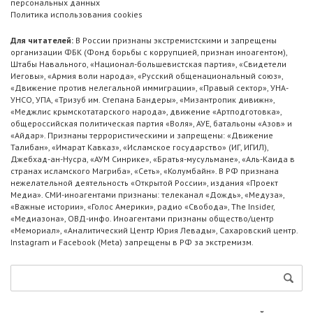
персональных данных
Политика использования cookies
Для читателей:
В России признаны экстремистскими и запрещены
организации ФБК (Фонд борьбы с коррупцией, признан иноагентом),
Штабы Навального, «Национал-большевистская партия», «Свидетели
Иеговы», «Армия воли народа», «Русский общенациональный союз»,
«Движение против нелегальной иммиграции», «Правый сектор», УНА-
УНСО, УПА, «Тризуб им. Степана Бандеры», «Мизантропик дивижн»,
«Меджлис крымскотатарского народа», движение «Артподготовка»,
общероссийская политическая партия «Воля», АУЕ, батальоны «Азов» и
«Айдар». Признаны террористическими и запрещены: «Движение
Талибан», «Имарат Кавказ», «Исламское государство» (ИГ, ИГИЛ),
Джебхад-ан-Нусра, «АУМ Синрике», «Братья-мусульмане», «Аль-Каида в
странах исламского Магриба», «Сеть», «Колумбайн». В РФ признана
нежелательной деятельность «Открытой России», издания «Проект
Медиа». СМИ-иноагентами признаны: телеканал «Дождь», «Медуза»,
«Важные истории», «Голос Америки», радио «Свобода», The Insider,
«Медиазона», ОВД-инфо. Иноагентами признаны общество/центр
«Мемориал», «Аналитический Центр Юрия Левады», Сахаровский центр.
Instagram и Facebook (Metа) запрещены в РФ за экстремизм.