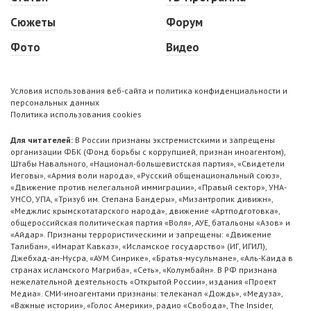
Сюжеты
Форум
Фото
Видео
Условия использования веб-сайта и политика конфиденциальности и
персональных данных
Политика использования cookies
Для читателей:
В России признаны экстремистскими и запрещены
организации ФБК (Фонд борьбы с коррупцией, признан иноагентом),
Штабы Навального, «Национал-большевистская партия», «Свидетели
Иеговы», «Армия воли народа», «Русский общенациональный союз»,
«Движение против нелегальной иммиграции», «Правый сектор», УНА-
УНСО, УПА, «Тризуб им. Степана Бандеры», «Мизантропик дивижн»,
«Меджлис крымскотатарского народа», движение «Артподготовка»,
общероссийская политическая партия «Воля», АУЕ, батальоны «Азов» и
«Айдар». Признаны террористическими и запрещены: «Движение
Талибан», «Имарат Кавказ», «Исламское государство» (ИГ, ИГИЛ),
Джебхад-ан-Нусра, «АУМ Синрике», «Братья-мусульмане», «Аль-Каида в
странах исламского Магриба», «Сеть», «Колумбайн». В РФ признана
нежелательной деятельность «Открытой России», издания «Проект
Медиа». СМИ-иноагентами признаны: телеканал «Дождь», «Медуза»,
«Важные истории», «Голос Америки», радио «Свобода», The Insider,