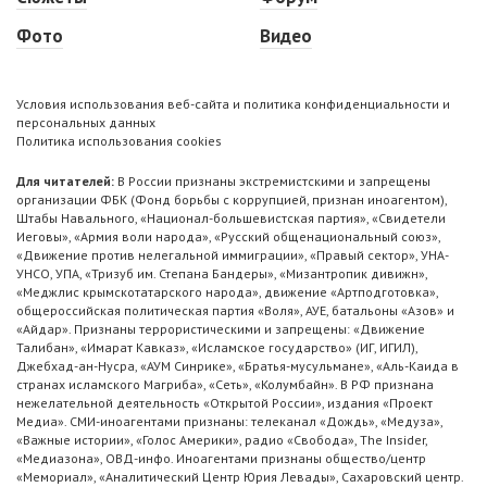
Фото
Видео
Условия использования веб-сайта и политика конфиденциальности и
персональных данных
Политика использования cookies
Для читателей:
В России признаны экстремистскими и запрещены
организации ФБК (Фонд борьбы с коррупцией, признан иноагентом),
Штабы Навального, «Национал-большевистская партия», «Свидетели
Иеговы», «Армия воли народа», «Русский общенациональный союз»,
«Движение против нелегальной иммиграции», «Правый сектор», УНА-
УНСО, УПА, «Тризуб им. Степана Бандеры», «Мизантропик дивижн»,
«Меджлис крымскотатарского народа», движение «Артподготовка»,
общероссийская политическая партия «Воля», АУЕ, батальоны «Азов» и
«Айдар». Признаны террористическими и запрещены: «Движение
Талибан», «Имарат Кавказ», «Исламское государство» (ИГ, ИГИЛ),
Джебхад-ан-Нусра, «АУМ Синрике», «Братья-мусульмане», «Аль-Каида в
странах исламского Магриба», «Сеть», «Колумбайн». В РФ признана
нежелательной деятельность «Открытой России», издания «Проект
Медиа». СМИ-иноагентами признаны: телеканал «Дождь», «Медуза»,
«Важные истории», «Голос Америки», радио «Свобода», The Insider,
«Медиазона», ОВД-инфо. Иноагентами признаны общество/центр
«Мемориал», «Аналитический Центр Юрия Левады», Сахаровский центр.