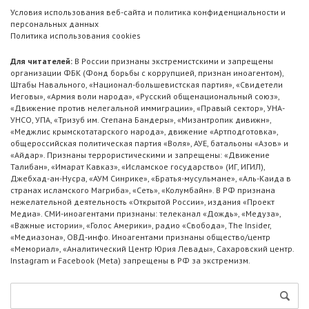
Условия использования веб-сайта и политика конфиденциальности и
персональных данных
Политика использования cookies
Для читателей:
В России признаны экстремистскими и запрещены
организации ФБК (Фонд борьбы с коррупцией, признан иноагентом),
Штабы Навального, «Национал-большевистская партия», «Свидетели
Иеговы», «Армия воли народа», «Русский общенациональный союз»,
«Движение против нелегальной иммиграции», «Правый сектор», УНА-
УНСО, УПА, «Тризуб им. Степана Бандеры», «Мизантропик дивижн»,
«Меджлис крымскотатарского народа», движение «Артподготовка»,
общероссийская политическая партия «Воля», АУЕ, батальоны «Азов» и
«Айдар». Признаны террористическими и запрещены: «Движение
Талибан», «Имарат Кавказ», «Исламское государство» (ИГ, ИГИЛ),
Джебхад-ан-Нусра, «АУМ Синрике», «Братья-мусульмане», «Аль-Каида в
странах исламского Магриба», «Сеть», «Колумбайн». В РФ признана
нежелательной деятельность «Открытой России», издания «Проект
Медиа». СМИ-иноагентами признаны: телеканал «Дождь», «Медуза»,
«Важные истории», «Голос Америки», радио «Свобода», The Insider,
«Медиазона», ОВД-инфо. Иноагентами признаны общество/центр
«Мемориал», «Аналитический Центр Юрия Левады», Сахаровский центр.
Instagram и Facebook (Metа) запрещены в РФ за экстремизм.