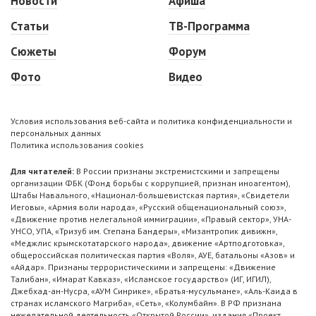
Новости
Афиша
Статьи
ТВ-Программа
Сюжеты
Форум
Фото
Видео
Условия использования веб-сайта и политика конфиденциальности и
персональных данных
Политика использования cookies
Для читателей:
В России признаны экстремистскими и запрещены
организации ФБК (Фонд борьбы с коррупцией, признан иноагентом),
Штабы Навального, «Национал-большевистская партия», «Свидетели
Иеговы», «Армия воли народа», «Русский общенациональный союз»,
«Движение против нелегальной иммиграции», «Правый сектор», УНА-
УНСО, УПА, «Тризуб им. Степана Бандеры», «Мизантропик дивижн»,
«Меджлис крымскотатарского народа», движение «Артподготовка»,
общероссийская политическая партия «Воля», АУЕ, батальоны «Азов» и
«Айдар». Признаны террористическими и запрещены: «Движение
Талибан», «Имарат Кавказ», «Исламское государство» (ИГ, ИГИЛ),
Джебхад-ан-Нусра, «АУМ Синрике», «Братья-мусульмане», «Аль-Каида в
странах исламского Магриба», «Сеть», «Колумбайн». В РФ признана
нежелательной деятельность «Открытой России», издания «Проект