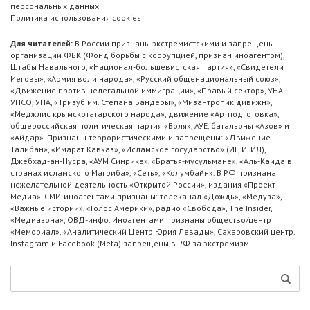
персональных данных
Политика использования cookies
Для читателей:
В России признаны экстремистскими и запрещены
организации ФБК (Фонд борьбы с коррупцией, признан иноагентом),
Штабы Навального, «Национал-большевистская партия», «Свидетели
Иеговы», «Армия воли народа», «Русский общенациональный союз»,
«Движение против нелегальной иммиграции», «Правый сектор», УНА-
УНСО, УПА, «Тризуб им. Степана Бандеры», «Мизантропик дивижн»,
«Меджлис крымскотатарского народа», движение «Артподготовка»,
общероссийская политическая партия «Воля», АУЕ, батальоны «Азов» и
«Айдар». Признаны террористическими и запрещены: «Движение
Талибан», «Имарат Кавказ», «Исламское государство» (ИГ, ИГИЛ),
Джебхад-ан-Нусра, «АУМ Синрике», «Братья-мусульмане», «Аль-Каида в
странах исламского Магриба», «Сеть», «Колумбайн». В РФ признана
нежелательной деятельность «Открытой России», издания «Проект
Медиа». СМИ-иноагентами признаны: телеканал «Дождь», «Медуза»,
«Важные истории», «Голос Америки», радио «Свобода», The Insider,
«Медиазона», ОВД-инфо. Иноагентами признаны общество/центр
«Мемориал», «Аналитический Центр Юрия Левады», Сахаровский центр.
Instagram и Facebook (Metа) запрещены в РФ за экстремизм.