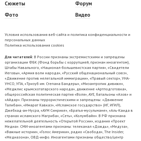
Сюжеты
Форум
Фото
Видео
Условия использования веб-сайта и политика конфиденциальности и
персональных данных
Политика использования cookies
Для читателей:
В России признаны экстремистскими и запрещены
организации ФБК (Фонд борьбы с коррупцией, признан иноагентом),
Штабы Навального, «Национал-большевистская партия», «Свидетели
Иеговы», «Армия воли народа», «Русский общенациональный союз»,
«Движение против нелегальной иммиграции», «Правый сектор», УНА-
УНСО, УПА, «Тризуб им. Степана Бандеры», «Мизантропик дивижн»,
«Меджлис крымскотатарского народа», движение «Артподготовка»,
общероссийская политическая партия «Воля», АУЕ, батальоны «Азов» и
«Айдар». Признаны террористическими и запрещены: «Движение
Талибан», «Имарат Кавказ», «Исламское государство» (ИГ, ИГИЛ),
Джебхад-ан-Нусра, «АУМ Синрике», «Братья-мусульмане», «Аль-Каида в
странах исламского Магриба», «Сеть», «Колумбайн». В РФ признана
нежелательной деятельность «Открытой России», издания «Проект
Медиа». СМИ-иноагентами признаны: телеканал «Дождь», «Медуза»,
«Важные истории», «Голос Америки», радио «Свобода», The Insider,
«Медиазона», ОВД-инфо. Иноагентами признаны общество/центр