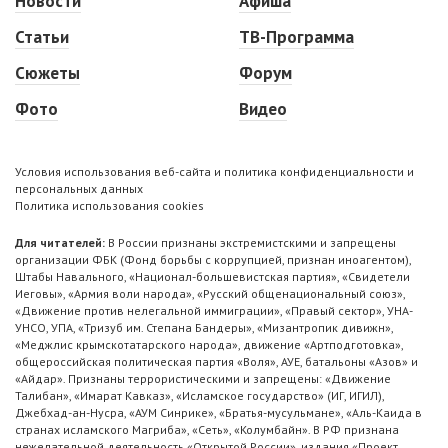
Новости
Афиша
Статьи
ТВ-Программа
Сюжеты
Форум
Фото
Видео
Условия использования веб-сайта и политика конфиденциальности и
персональных данных
Политика использования cookies
Для читателей:
В России признаны экстремистскими и запрещены
организации ФБК (Фонд борьбы с коррупцией, признан иноагентом),
Штабы Навального, «Национал-большевистская партия», «Свидетели
Иеговы», «Армия воли народа», «Русский общенациональный союз»,
«Движение против нелегальной иммиграции», «Правый сектор», УНА-
УНСО, УПА, «Тризуб им. Степана Бандеры», «Мизантропик дивижн»,
«Меджлис крымскотатарского народа», движение «Артподготовка»,
общероссийская политическая партия «Воля», АУЕ, батальоны «Азов» и
«Айдар». Признаны террористическими и запрещены: «Движение
Талибан», «Имарат Кавказ», «Исламское государство» (ИГ, ИГИЛ),
Джебхад-ан-Нусра, «АУМ Синрике», «Братья-мусульмане», «Аль-Каида в
странах исламского Магриба», «Сеть», «Колумбайн». В РФ признана
нежелательной деятельность «Открытой России», издания «Проект