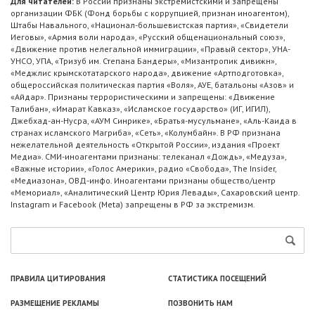
Для читателей:
В России признаны экстремистскими и запрещены
организации ФБК (Фонд борьбы с коррупцией, признан иноагентом),
Штабы Навального, «Национал-большевистская партия», «Свидетели
Иеговы», «Армия воли народа», «Русский общенациональный союз»,
«Движение против нелегальной иммиграции», «Правый сектор», УНА-
УНСО, УПА, «Тризуб им. Степана Бандеры», «Мизантропик дивижн»,
«Меджлис крымскотатарского народа», движение «Артподготовка»,
общероссийская политическая партия «Воля», АУЕ, батальоны «Азов» и
«Айдар». Признаны террористическими и запрещены: «Движение
Талибан», «Имарат Кавказ», «Исламское государство» (ИГ, ИГИЛ),
Джебхад-ан-Нусра, «АУМ Синрике», «Братья-мусульмане», «Аль-Каида в
странах исламского Магриба», «Сеть», «Колумбайн». В РФ признана
нежелательной деятельность «Открытой России», издания «Проект
Медиа». СМИ-иноагентами признаны: телеканал «Дождь», «Медуза»,
«Важные истории», «Голос Америки», радио «Свобода», The Insider,
«Медиазона», ОВД-инфо. Иноагентами признаны общество/центр
«Мемориал», «Аналитический Центр Юрия Левады», Сахаровский центр.
Instagram и Facebook (Metа) запрещены в РФ за экстремизм.
ПРАВИЛА ЦИТИРОВАНИЯ
СТАТИСТИКА ПОСЕЩЕНИЙ
РАЗМЕЩЕНИЕ РЕКЛАМЫ
ПОЗВОНИТЬ НАМ