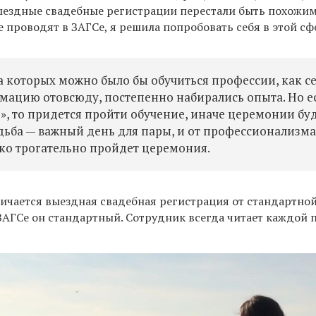
ыездные свадебные регистрации перестали быть похожи
 проводят в ЗАГСе, я решила попробовать себя в этой сф
на которых можно было бы обучиться профессии, как се
мацию отовсюду, постепенно набирались опыта. Но е
е», то придется пройти обучение, иначе церемонии бу
ьба — важный день для пары, и от профессионализм
ько трогательно пройдет церемония.
личается выездная свадебная регистрация от стандартно
В ЗАГСе он стандартный. Сотрудник всегда читает каждой 