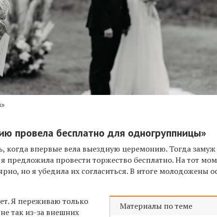
к»
ию провела бесплатно для одногруппницы»
сь, когда впервые вела выездную церемонию. Тогда заму
я предложила провести торжество бесплатно. На тот мом
ярно, но я убедила их согласиться. В итоге молодожены о
ет. Я переживаю только
Материалы по теме
 не так из-за внешних