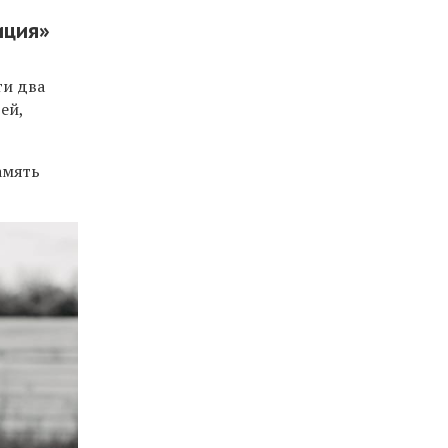
иция
»
ти два
ей,
амять