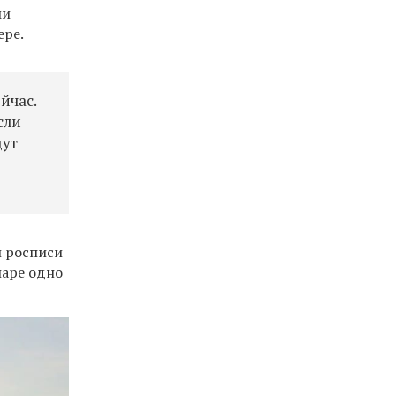
ми
ере.
йчас.
сли
дут
а
й росписи
паре одно