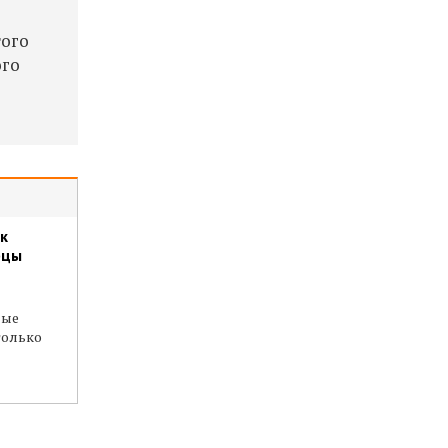
того
ого
к
рцы
ные
только