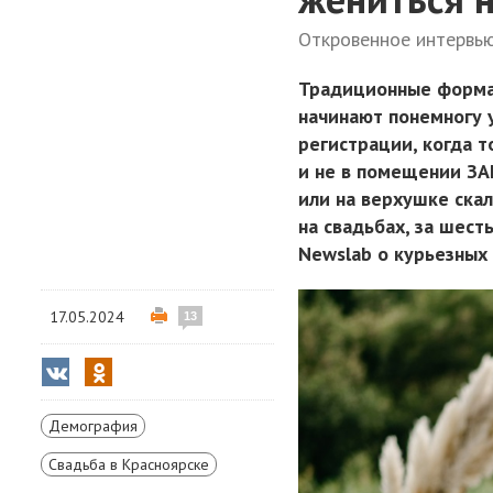
Откровенное интервью
Традиционные формат
начинают понемногу 
регистрации, когда 
и не в помещении ЗАГ
или на верхушке ска
на свадьбах, за шест
Newslab о курьезных
17.05.2024
13
Демография
Свадьба в Красноярске