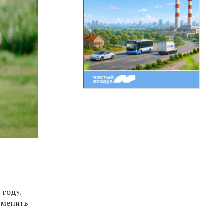
 году.
дменить