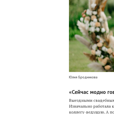
Юлия Бродникова
«
Сейчас модно го
Выездными свадебным
Изначально работала 
коллегу-ведущую. А по