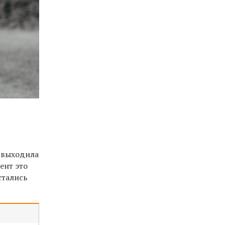
ж выходила
ент это
стались