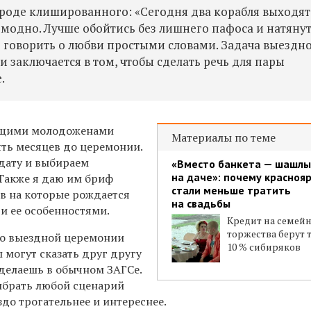
вроде клишированного: «Сегодня два корабля выходят
 модно. Лучше обойтись без лишнего пафоса и натяну
 говорить о любви
простыми словами
. Задача выездн
и заключается в том, чтобы сделать речь для пары
.
дущими молодоженами
Материалы по теме
ять месяцев до церемонии.
дату и выбираем
«Вместо банкета — шашлы
на даче»: почему красноя
Также я даю им бриф
стали меньше тратить
ов на которые рождается
на свадьбы
 и ее особенностями.
Кредит на семей
торжества берут 
о выездной церемонии
10 % сибиряков
 могут сказать друг другу
сделаешь в обычном ЗАГСе.
ыбрать любой сценарий
здо трогательнее и интереснее.