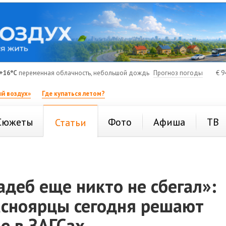
+16°C
переменная облачность, небольшой дождь
Прогноз погоды
€
9
й воздух»
Где купаться летом?
Сюжеты
Фото
Афиша
ТВ
Статьи
адеб еще никто не сбегал»:
асноярцы сегодня решают
е в ЗАГСах