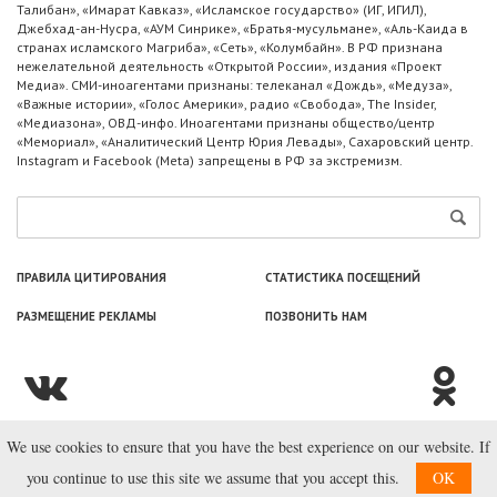
Талибан», «Имарат Кавказ», «Исламское государство» (ИГ, ИГИЛ),
Джебхад-ан-Нусра, «АУМ Синрике», «Братья-мусульмане», «Аль-Каида в
странах исламского Магриба», «Сеть», «Колумбайн». В РФ признана
нежелательной деятельность «Открытой России», издания «Проект
Медиа». СМИ-иноагентами признаны: телеканал «Дождь», «Медуза»,
«Важные истории», «Голос Америки», радио «Свобода», The Insider,
«Медиазона», ОВД-инфо. Иноагентами признаны общество/центр
«Мемориал», «Аналитический Центр Юрия Левады», Сахаровский центр.
Instagram и Facebook (Metа) запрещены в РФ за экстремизм.
ПРАВИЛА ЦИТИРОВАНИЯ
СТАТИСТИКА ПОСЕЩЕНИЙ
РАЗМЕЩЕНИЕ РЕКЛАМЫ
ПОЗВОНИТЬ НАМ
We use cookies to ensure that you have the best experience on our website. If
© ООО «Лаборатория Новоcтей», 2003—2026.
you continue to use this site we assume that you accept this.
OK