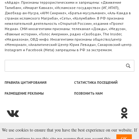
«Айдар». Признаны террористическими и запрещены: «Движение
Талибан», «Имарат Кавказ», «Исламское государство» (ИГ, ИГИЛ),
Джебхад-ан-Нусра, «АУМ Синрике», «Братья-мусульмане», «Аль-Каида в
странах исламского Магриба», «Сеть», «Колумбайн». В РФ признана
нежелательной деятельность «Открытой России», издания «Проект
Медиа». СМИ-иноагентами признаны: телеканал «Дождь», «Медуза»,
«Важные истории», «Голос Америки», радио «Свобода», The Insider,
«Медиазона», ОВД-инфо. Иноагентами признаны общество/центр
«Мемориал», «Аналитический Центр Юрия Левады», Сахаровский центр.
Instagram и Facebook (Metа) запрещены в РФ за экстремизм.
ПРАВИЛА ЦИТИРОВАНИЯ
СТАТИСТИКА ПОСЕЩЕНИЙ
РАЗМЕЩЕНИЕ РЕКЛАМЫ
ПОЗВОНИТЬ НАМ
We use cookies to ensure that you have the best experience on our website. If
© ООО «Лаборатория Новоcтей», 2003—2026.
you continue to use this site we assume that you accept this.
OK