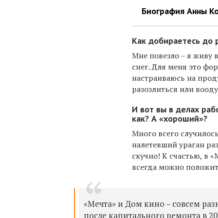
Биография Анны К
Как добираетесь до 
Мне повезло – я живу 
снег. Для меня это фо
настраиваюсь на прод
разозлиться или воод
И вот вы в делах раб
как? А
«
хороший
»
?
Много всего случилось
налетевший ураган раз
скучно! К счастью, в 
всегда можно положит
«Мечта» и Дом кино – совсем ра
после капитального ремонта в 201