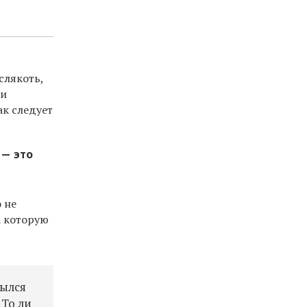
слякоть,
 и
ак следует
— это
 не
а которую
рылся
 То ли