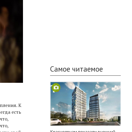
Самое читаемое
ы
пления. К
егда есть
что,
что,
Красноярцам показали внешний