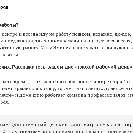
озак
работы?
в центре и всегда иду на работу пешком, неважно, дождь, 
рма медитации, так я одновременно и погружаюсь в себя,
уктивную работу. Могу Эминема послушать, если нужно к
ушевиться.
очих. Расскажите, в вашем дне
«
плохой рабочий день
»
 за то время, что я исполняю обязанности директора. То
несёт крыльцо и крышу, то счётчики слетят… главное, что
«Мечте» и Доме кино работает команда профессионалов, н
ься.
зные. Единственный детский кинотеатр за Уралом отк
2 году, поэтому, как правило, проблем не доставляет.