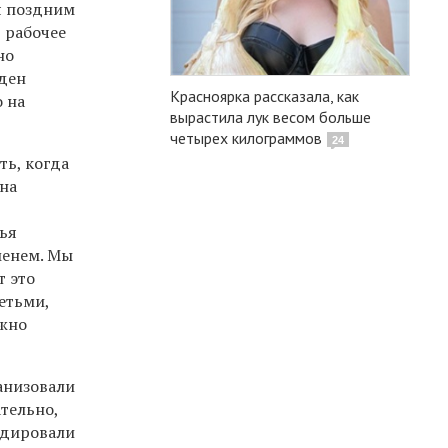
я поздним
в рабочее
но
жден
Красноярка рассказала, как
 на
вырастила лук весом больше
четырех килограммов
24
ть, когда
 на
ья
менем. Мы
т это
етьми,
ужно
анизовали
тельно,
одировали