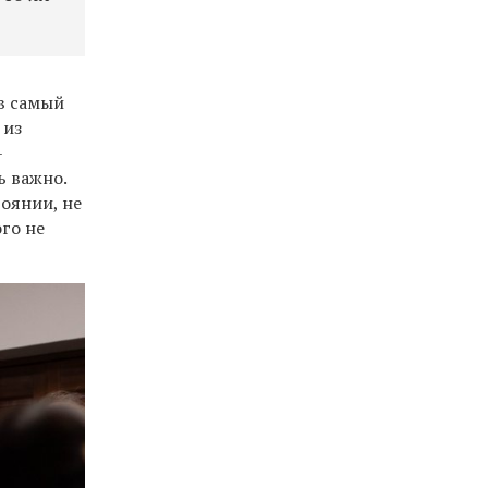
в самый
 из
–
ь важно.
тоянии, не
го не