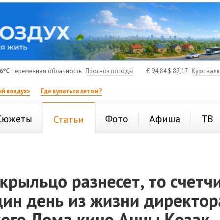
6°C
переменная облачность
Прогноз погоды
€
94,84
$
82,17
Курс вал
й воздух»
Где купаться летом?
Сюжеты
Фото
Афиша
ТВ
Статьи
 крыльцо разнесет, то счетч
дин день из жизни директор
кого Дома кино Анны Козак