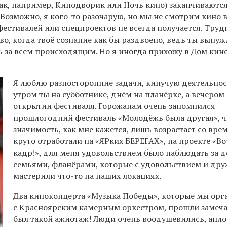
как, например, Кинодворик или Ночь кино) заканчиваютс
. Возможно, я кого-то разочарую, но мы не смотрим кино 
фестивалей или спецпроектов не всегда получается. Труд
о, когда твоё сознание как бы раздвоено, ведь ты выну
 за всем происходящим. Но я иногда прихожу в Дом кино
Я люблю разносторонние задачи, кипучую деятельнос
утром ты на субботнике, днём на планёрке, а вечером
открытии фестиваля. Горожанам очень запомнился
прошлогодний фестиваль «Молодёжь была другая», ч
значимость, как мне кажется, лишь возрастает со вре
круто отработали на «ЯРких БЕРЕГАХ», на проекте «Во
кадр!», для меня удовольствием было наблюдать за д
семьями, фланёрами, которые с удовольствием и др
мастерили что-то на наших локациях.
Два киноконцерта «Музыка Победы», которые мы орг
с Красноярским камерным оркестром, прошли замеча
был такой ажиотаж! Люди очень воодушевились, апл