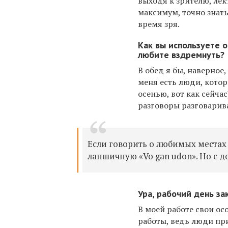
выходя к зрителю, ле
максимум, точно знать
время зря.
Как вы используете 
любите вздремнуть?
В обед я бы, наверное,
меня есть люди, кото
осенью, вот как сейча
разговоры разговарив
Если говорить о любимых местах 
лапшичную «Vo gan udon». Но с д
Ура, рабочий день за
В моей работе свои ос
работы, ведь люди при