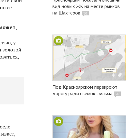
ости свой
вид новых ЖК на месте рынков
но её
на Шахтеров
30
 может,
стью, у
и золотой
оваться,
Под Красноярском перекроют
дорогу ради съемок фильма
26
осле
Бывает,