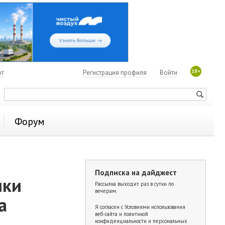
18+
ют
Регистрация профиля
Войти
Форум
Подписка на дайджест
ики
Рассылка выходит раз в сутки по
вечерам.
а
Я согласен с
Условиями использования
веб-сайта и политикой
конфиденциальности и персональных