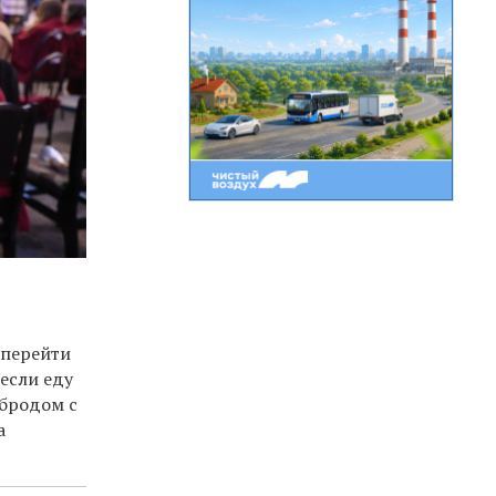
 перейти
 если еду
рбродом с
а