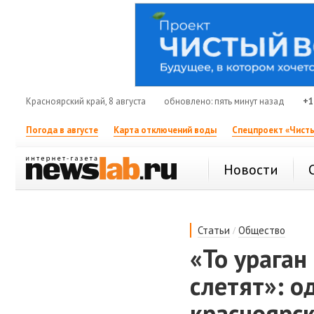
Красноярский край, 8 августа
обновлено: пять минут назад
+1
Погода в августе
Карта отключений воды
Спецпроект «Чисты
Новости
/
Статьи
Общество
«То ураган
слетят»: о
красноярс