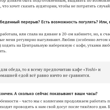
ктор должен быть подготовленным, выдавать по возможн
, что хочет сказать аудитории, чтобы не потратить случай
обеденный перерыв? Есть возможность погулять? Или,
 работала, или спала на диване в 20-ом кабинете, но, к сча
рые меня регулярно выгуливают. Люблю (особенно летом 
с) ходить на Центральную набережную с кофе, утками люб
ать.
для обеда, то я всему предпочитаю кафе «
Yoshi»
и
омашней едой всё равно ничто не сравнится.
кончен. А сколько сейчас показывают ваши часы?
обенности – часто мы с коллегами продолжаем работать п
ходят проводить к нам свой досуг после тяжёлого дня. 