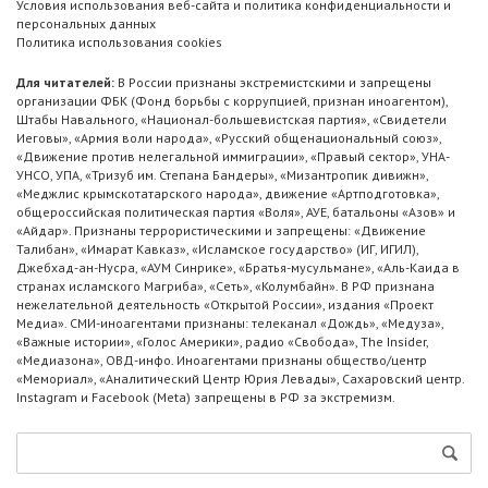
Условия использования веб-сайта и политика конфиденциальности и
персональных данных
Политика использования cookies
Для читателей:
В России признаны экстремистскими и запрещены
организации ФБК (Фонд борьбы с коррупцией, признан иноагентом),
Штабы Навального, «Национал-большевистская партия», «Свидетели
Иеговы», «Армия воли народа», «Русский общенациональный союз»,
«Движение против нелегальной иммиграции», «Правый сектор», УНА-
УНСО, УПА, «Тризуб им. Степана Бандеры», «Мизантропик дивижн»,
«Меджлис крымскотатарского народа», движение «Артподготовка»,
общероссийская политическая партия «Воля», АУЕ, батальоны «Азов» и
«Айдар». Признаны террористическими и запрещены: «Движение
Талибан», «Имарат Кавказ», «Исламское государство» (ИГ, ИГИЛ),
Джебхад-ан-Нусра, «АУМ Синрике», «Братья-мусульмане», «Аль-Каида в
странах исламского Магриба», «Сеть», «Колумбайн». В РФ признана
нежелательной деятельность «Открытой России», издания «Проект
Медиа». СМИ-иноагентами признаны: телеканал «Дождь», «Медуза»,
«Важные истории», «Голос Америки», радио «Свобода», The Insider,
«Медиазона», ОВД-инфо. Иноагентами признаны общество/центр
«Мемориал», «Аналитический Центр Юрия Левады», Сахаровский центр.
Instagram и Facebook (Metа) запрещены в РФ за экстремизм.