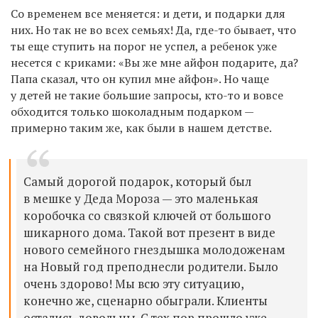
Со временем все меняется: и дети, и подарки для
них. Но так не во всех семьях! Да, где-то бывает, что
ты еще ступить на порог не успел, а ребенок уже
несется с криками: «Вы же мне айфон подарите, да?
Папа сказал, что он купил мне айфон». Но чаще
у детей не такие большие запросы, кто-то и вовсе
обходится только шоколадным подарком —
примерно таким же, как были в нашем детстве.
Самый дорогой подарок, который был
в мешке у Деда Мороза — это маленькая
коробочка со связкой ключей от большого
шикарного дома. Такой вот презент в виде
нового семейного гнездышка молодоженам
на Новый год преподнесли родители. Было
очень здорово! Мы всю эту ситуацию,
конечно же, сценарно обыграли. Клиенты
остались довольны. С тех пор прошло уже