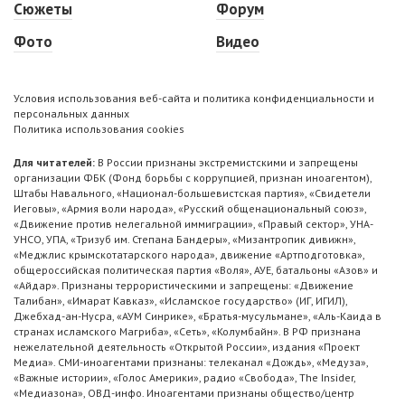
Сюжеты
Форум
Фото
Видео
Условия использования веб-сайта и политика конфиденциальности и
персональных данных
Политика использования cookies
Для читателей:
В России признаны экстремистскими и запрещены
организации ФБК (Фонд борьбы с коррупцией, признан иноагентом),
Штабы Навального, «Национал-большевистская партия», «Свидетели
Иеговы», «Армия воли народа», «Русский общенациональный союз»,
«Движение против нелегальной иммиграции», «Правый сектор», УНА-
УНСО, УПА, «Тризуб им. Степана Бандеры», «Мизантропик дивижн»,
«Меджлис крымскотатарского народа», движение «Артподготовка»,
общероссийская политическая партия «Воля», АУЕ, батальоны «Азов» и
«Айдар». Признаны террористическими и запрещены: «Движение
Талибан», «Имарат Кавказ», «Исламское государство» (ИГ, ИГИЛ),
Джебхад-ан-Нусра, «АУМ Синрике», «Братья-мусульмане», «Аль-Каида в
странах исламского Магриба», «Сеть», «Колумбайн». В РФ признана
нежелательной деятельность «Открытой России», издания «Проект
Медиа». СМИ-иноагентами признаны: телеканал «Дождь», «Медуза»,
«Важные истории», «Голос Америки», радио «Свобода», The Insider,
«Медиазона», ОВД-инфо. Иноагентами признаны общество/центр