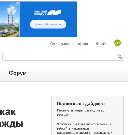
18+
Регистрация профиля
Войти
Форум
Подписка на дайджест
как
Рассылка выходит раз в сутки по
вечерам.
важды
Я согласен с
Условиями использования
веб-сайта и политикой
конфиденциальности и персональных