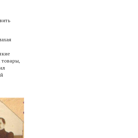
овить
махая
якие
л товары,
ил
ей