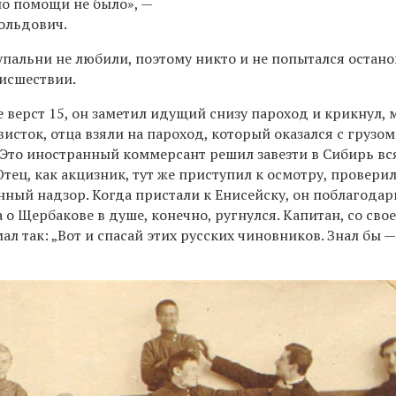
но помощи не было», —
ольдович.
упальни не любили, поэтому никто и не попытался остан
оисшествии.
 верст 15, он заметил идущий снизу пароход и крикнул, 
висток, отца взяли на пароход, который оказался с грузом
 Это иностранный коммерсант решил завезти в Сибирь вс
Отец, как акцизник, тут же приступил к осмотру, провери
нный надзор. Когда пристали к Енисейску, он поблагодар
а о Щербакове в душе, конечно, ругнулся. Капитан, со сво
ал так: „Вот и спасай этих русских чиновников. Знал бы —