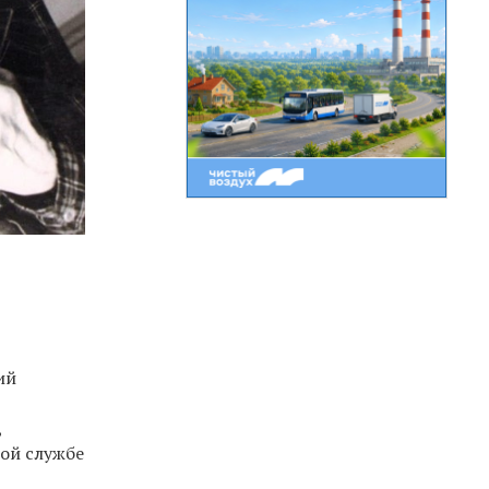
ий
,
вой службе