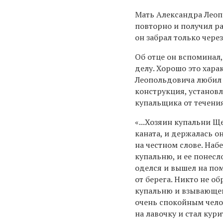
Мать Александра Леопо
повторно и получил ра
он забрал только чере
Об отце он вспоминал,
делу. Хорошо это хара
Леопольдовича любил к
конструкция, установл
купальщика от течения
«...Хозяин купальни Щ
каната, и держалась он
на честном слове. На
купальню, и ее понесл
оделся и вышел на пом
от берега. Никто не 
купальню и взывающег
очень спокойным чело
на лавочку и стал кури