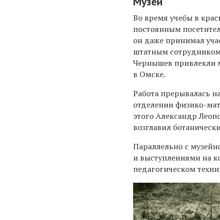
Музей
Во время учебы в кра
постоянным посетител
он даже принимал учас
штатным сотрудником.
Чернышев привлекли 
в Омске.
Работа прерывалась на
отделении физико-мате
этого Александр Леопо
возглавил ботанически
Параллельно с музейн
и выступлениями на ко
педагогическом техник