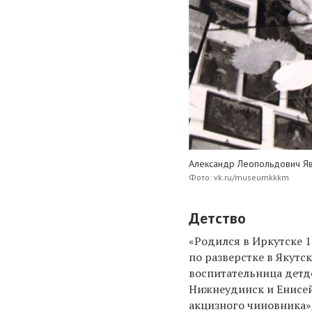
Александр Леопольдович Я
Фото: vk.ru/museumkkkm
Детство
«Родился в Иркутске 1
по разверстке в Якутс
воспитательница детдо
Нижнеудинск и Енисей
акцизного чиновника»,