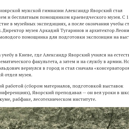
сноярской мужской гимназии Александр Яворский
стал
ем и бесплатным помощником краеведческого музея. С 1
тие в музейных экспедициях, а после окончания учебы с
 Директор музея Аркадий Тугаринов и архитектор Леон
молодого помощника для подготовки экспозиции на выс
 учебу в Киеве, где Александр Яворский учился на естес
матического факультета, а затем и на службу в армии. Н
льдович вернулся в город и стал сначала «консерватором
й отдел музея.
ой работой (сбором материалов, подготовкой выставок
нференциях), Яворский преподавал — он вел уроки в шко
уме, рабфаке, лесотехническом институте.