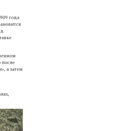
909 года
тановится
ид
тавке
твенном
о после
», а затем
лах,