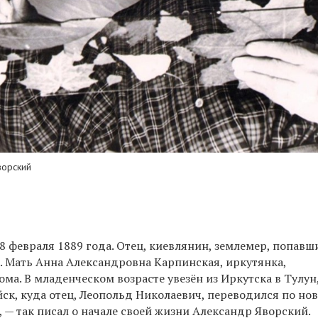
ворский
8 февраля 1889 года. Отец, киевлянин, землемер, попавш
к. Мать Анна Александровна Карпинская, иркутянка,
ма. В младенческом возрасте увезён из Иркутска в Тулун
ск, куда отец, Леопольд Николаевич, переводился по но
 — так писал о начале своей жизни Александр Яворский.