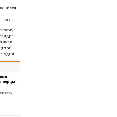
 женился
на
назию.
 своему
ксандра
вянная
ащитой
не один.
рямо
асноярцы
ля всех