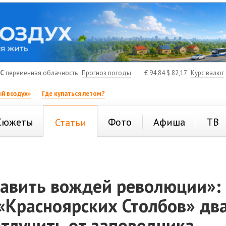
°C
переменная облачность
Прогноз погоды
€
94,84
$
82,17
Курс валют
й воздух»
Где купаться летом?
Сюжеты
Фото
Афиша
ТВ
Статьи
равить вождей революции»: 
 «Красноярских Столбов» д
тлучить от заповедника