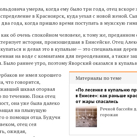
льдовича умерла, когда ему было три года, отец вскоре
спределение в Красноярск, куда уехал с новой женой. Сы
з два года, когда пришло время поступать в мужскую гим
 как об очень спокойном человеке, к тому же, преданном
ктеризует история, произошедшая в Енисейске. Отец Але
упаться и делал это в купальне — это специальная дере
енная на воде с комнатами для переодевания, а также з
. Было раннее утро, поэтому Яворский оказался в купаль
ербаков не имел хорошего
Материалы по теме
а, что говорится,
бежавший шквал оторвал
«По лесенке в купальню п
в Енисее»: как раньше кр
о по течению. Пока отец
от жары спасались
ост, она уже была далеко
Речной бассейн д
обращал на плывущую
горожан
о о помощи отца. Будучи
веком, отец сел
ть, ожидая,