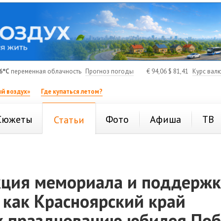
6°C
переменная облачность
Прогноз погоды
€
94,06
$
81,41
Курс вал
й воздух»
Где купаться летом?
Сюжеты
Фото
Афиша
ТВ
Статьи
кция мемориала и поддержк
 как Красноярский край
 к празднованию юбилея По