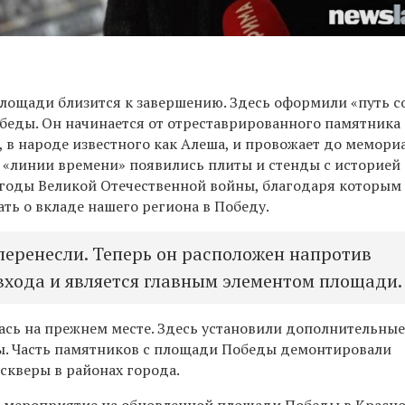
площади близится к завершению. Здесь оформили «путь с
обеды. Он начинается от отреставрированного памятника
, в народе известного как Алеша, и провожает до мемори
й «линии времени» появились плиты и стенды с историей
 годы Великой Отечественной войны, благодаря которым
ать о вкладе нашего региона в Победу.
перенесли. Теперь он расположен напротив
входа и является главным элементом площади.
лась на прежнем месте. Здесь установили дополнительны
ы. Часть памятников с площади Победы демонтировали
 скверы в районах города.
 мероприятие на обновленной площади Победы в Красн