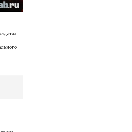
олдата»
ального
е
оярске