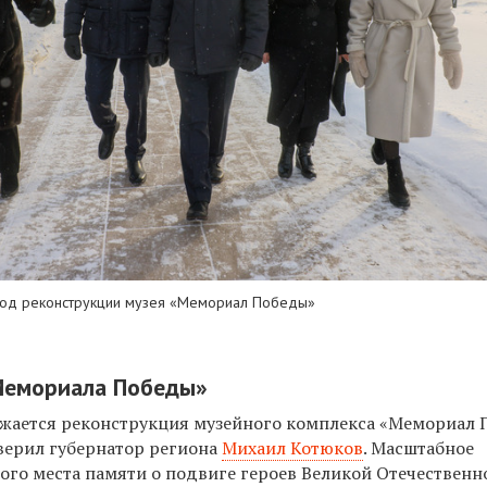
ход реконструкции музея «Мемориал Победы»
Мемориала Победы»
жается реконструкция музейного комплекса «Мемориал 
оверил губернатор региона
Михаил Котюков
. Масштабное
ого места памяти о подвиге героев Великой Отечествен