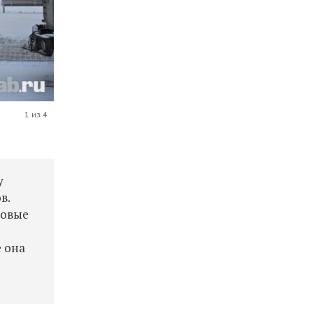
1 из 4
у
в.
Новые
е она