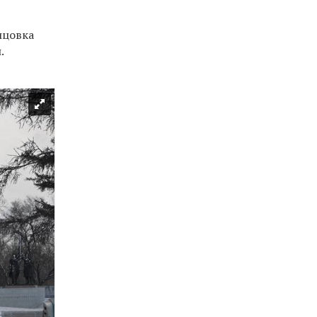
ицовка
.