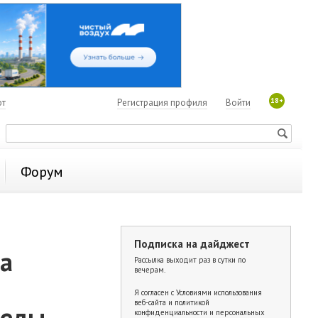
18+
ют
Регистрация профиля
Войти
Форум
Подписка на дайджест
а
Рассылка выходит раз в сутки по
вечерам.
Я согласен с
Условиями использования
веб-сайта и политикой
беды
конфиденциальности и персональных