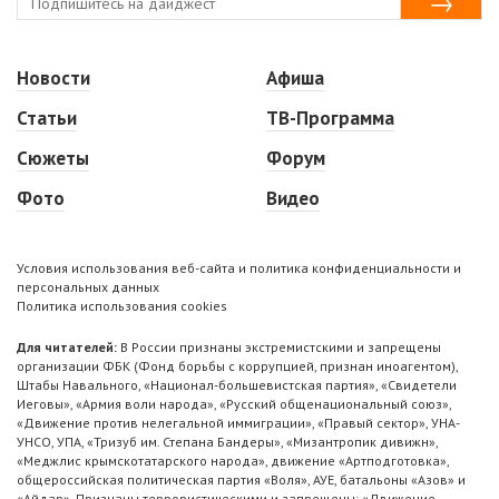
Новости
Афиша
Статьи
ТВ-Программа
Сюжеты
Форум
Фото
Видео
Условия использования веб-сайта и политика конфиденциальности и
персональных данных
Политика использования cookies
Для читателей:
В России признаны экстремистскими и запрещены
организации ФБК (Фонд борьбы с коррупцией, признан иноагентом),
Штабы Навального, «Национал-большевистская партия», «Свидетели
Иеговы», «Армия воли народа», «Русский общенациональный союз»,
«Движение против нелегальной иммиграции», «Правый сектор», УНА-
УНСО, УПА, «Тризуб им. Степана Бандеры», «Мизантропик дивижн»,
«Меджлис крымскотатарского народа», движение «Артподготовка»,
общероссийская политическая партия «Воля», АУЕ, батальоны «Азов» и
«Айдар». Признаны террористическими и запрещены: «Движение