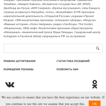
Талибан», «Имарат Кавказ», «Исламское государство» (ИГ, ИГИЛ),
Джебхад-ан-Нусра, «АУМ Синрике», «Братья-мусульмане», «Аль-Каида в
странах исламского Магриба», «Сеть», «Колумбайн». В РФ признана
нежелательной деятельность «Открытой России», издания «Проект
Медиа». СМИ-иноагентами признаны: телеканал «Дождь», «Медуза»,
«Важные истории», «Голос Америки», радио «Свобода», The Insider,
«Медиазона», ОВД-инфо. Иноагентами признаны общество/центр
«Мемориал», «Аналитический Центр Юрия Левады», Сахаровский центр.
Instagram и Facebook (Metа) запрещены в РФ за экстремизм.
ПРАВИЛА ЦИТИРОВАНИЯ
СТАТИСТИКА ПОСЕЩЕНИЙ
РАЗМЕЩЕНИЕ РЕКЛАМЫ
ПОЗВОНИТЬ НАМ
We use cookies to ensure that you have the best experience on our website. If
© ООО «Лаборатория Новоcтей», 2003—2026.
you continue to use this site we assume that you accept this.
OK