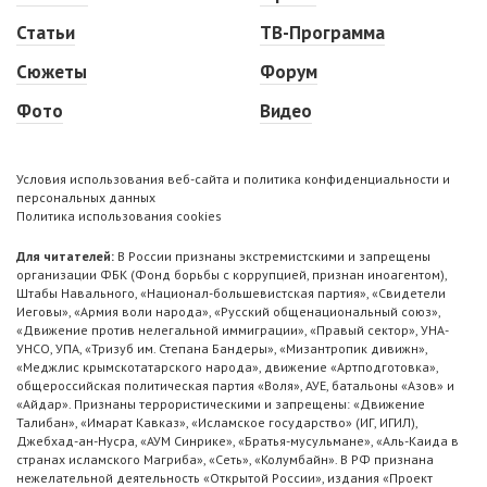
Статьи
ТВ-Программа
Сюжеты
Форум
Фото
Видео
Условия использования веб-сайта и политика конфиденциальности и
персональных данных
Политика использования cookies
Для читателей:
В России признаны экстремистскими и запрещены
организации ФБК (Фонд борьбы с коррупцией, признан иноагентом),
Штабы Навального, «Национал-большевистская партия», «Свидетели
Иеговы», «Армия воли народа», «Русский общенациональный союз»,
«Движение против нелегальной иммиграции», «Правый сектор», УНА-
УНСО, УПА, «Тризуб им. Степана Бандеры», «Мизантропик дивижн»,
«Меджлис крымскотатарского народа», движение «Артподготовка»,
общероссийская политическая партия «Воля», АУЕ, батальоны «Азов» и
«Айдар». Признаны террористическими и запрещены: «Движение
Талибан», «Имарат Кавказ», «Исламское государство» (ИГ, ИГИЛ),
Джебхад-ан-Нусра, «АУМ Синрике», «Братья-мусульмане», «Аль-Каида в
странах исламского Магриба», «Сеть», «Колумбайн». В РФ признана
нежелательной деятельность «Открытой России», издания «Проект