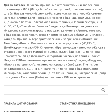
Для читателей:
В России признаны экстремистскими и запрещены
организации ФБК (Фонд борьбы с коррупцией, признан иноагентом),
Штабы Навального, «Национал-большевистская партия», «Свидетели
Иеговы», «Армия воли народа», «Русский общенациональный союз»,
«Движение против нелегальной иммиграции», «Правый сектор», УНА-
УНСО, УПА, «Тризуб им. Степана Бандеры», «Мизантропик дивижн»,
«Меджлис крымскотатарского народа», движение «Артподготовка»,
общероссийская политическая партия «Воля», АУЕ, батальоны «Азов» и
«Айдар». Признаны террористическими и запрещены: «Движение
Талибан», «Имарат Кавказ», «Исламское государство» (ИГ, ИГИЛ),
Джебхад-ан-Нусра, «АУМ Синрике», «Братья-мусульмане», «Аль-Каида в
странах исламского Магриба», «Сеть», «Колумбайн». В РФ признана
нежелательной деятельность «Открытой России», издания «Проект
Медиа». СМИ-иноагентами признаны: телеканал «Дождь», «Медуза»,
«Важные истории», «Голос Америки», радио «Свобода», The Insider,
«Медиазона», ОВД-инфо. Иноагентами признаны общество/центр
«Мемориал», «Аналитический Центр Юрия Левады», Сахаровский центр.
Instagram и Facebook (Metа) запрещены в РФ за экстремизм.
ПРАВИЛА ЦИТИРОВАНИЯ
СТАТИСТИКА ПОСЕЩЕНИЙ