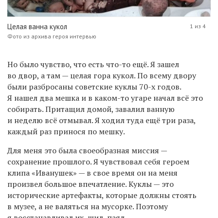
Целая ванна кукол
1 из 4
Фото из архива героя интервью
Но было чувство, что есть что-то ещё. Я зашел
во двор, а там — целая гора кукол. По всему двору
были разбросаны советские куклы 70-х годов.
Я нашел два мешка и в каком-то угаре начал всё это
собирать. Притащил домой, завалил ванную
и неделю всё отмывал. Я ходил туда ещё три раза,
каждый раз принося по мешку.
Для меня это была своеобразная миссия —
сохранение прошлого. Я чувствовал себя героем
клипа «Иванушек» — в свое время он на меня
произвел большое впечатление. Куклы — это
исторические артефакты, которые должны стоять
в музее, а не валяться на мусорке. Поэтому
я восстанавливал их, шил, паял.