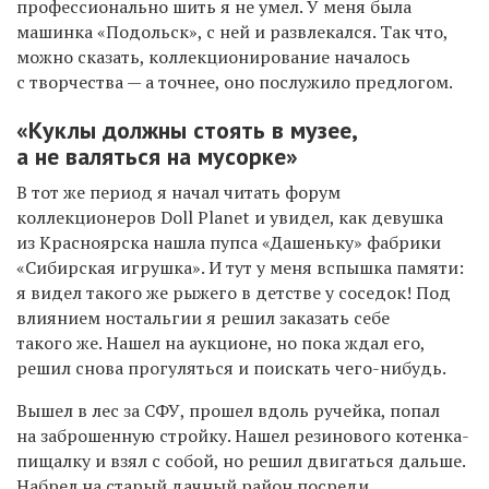
профессионально шить я не умел. У меня была
машинка «Подольск», с ней и развлекался. Так что,
можно сказать, коллекционирование началось
с творчества — а точнее, оно послужило предлогом.
«Куклы должны стоять в музее,
а не валяться на мусорке»
В тот же период я начал читать форум
коллекционеров Doll Planet и увидел, как девушка
из Красноярска нашла пупса «Дашеньку» фабрики
«Сибирская игрушка». И тут у меня вспышка памяти:
я видел такого же рыжего в детстве у соседок! Под
влиянием ностальгии я решил заказать себе
такого же. Нашел на аукционе, но пока ждал его,
решил снова прогуляться и поискать чего-нибудь.
Вышел в лес за СФУ, прошел вдоль ручейка, попал
на заброшенную стройку. Нашел резинового котенка-
пищалку и взял с собой, но решил двигаться дальше.
Набрел на старый дачный район посреди