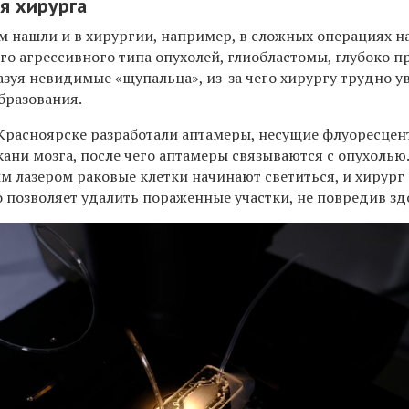
я хирурга
м нашли и в хирургии, например, в сложных операциях на
го агрессивного типа опухолей, глиобластомы,
глубоко п
азуя невидимые «щупальца», из-за чего хирургу трудно у
бразования.
 Красноярске разработали аптамеры, несущие флуоресце
ткани мозга, после чего аптамеры связываются с опухолью
м лазером раковые клетки начинают светиться, и хирург
о позволяет удалить пораженные участки, не повредив зд