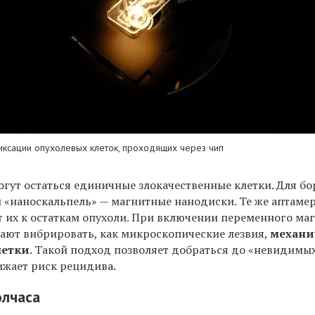
ксации опухолевых клеток, проходящих через чип
огут остаться единичные злокачественные клетки. Для б
 «наноскальпель» — магнитные нанодиски. Те же аптамер
 их к остаткам опухоли. При включении переменного ма
ают вибрировать, как микроскопические лезвия,
механи
летки
. Такой подход позволяет добраться до «невидимы
ижает риск рецидива.
олчаса