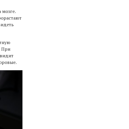
 мозге.
рорастают
видеть
нтную
. При
 видит
оровые.