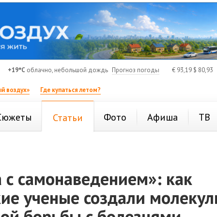
+19°C
облачно, небольшой дождь
Прогноз погоды
€
93,19
$
80,93
й воздух»
Где купаться летом?
Сюжеты
Фото
Афиша
ТВ
Статьи
 с самонаведением»: как
кие ученые создали молеку
ной борьбы с болезнями