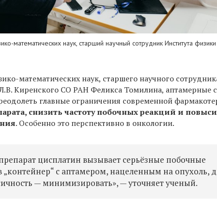
ико-математических наук, старший научный сотрудник Института физики и
зико-математических наук, старшего научного сотрудник
 Л.В. Киренского СО РАН Феликса Томилина, аптамерные 
реодолеть главные ограничения современной фармакоте
парата, снизить частоту побочных реакций и повыс
ения
. Особенно это перспективно в онкологии.
препарат цисплатин вызывает серьёзные побочные
в „контейнер“ с аптамером, нацеленным на опухоль, д
ксичность — минимизировать», — уточняет ученый.