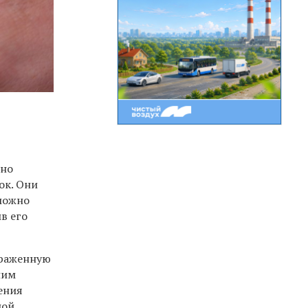
ьно
ок. Они
 можно
в его
ораженную
ним
ения
ной