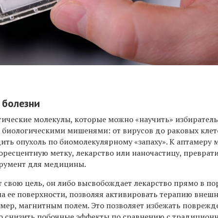
 болезни
тические молекулы, которые можно «научить» избирател
 биологическими мишенями: от вирусов до раковых клет
дить опухоль по биомолекулярному «запаху». К аптамеру
оресцентную метку, лекарство или наночастицу, преврати
трумент для медицины.
т свою цель, он либо высвобождает лекарство прямо в п
 на ее поверхности, позволяя активировать терапию внеш
мер, магнитным полем. Это позволяет избежать поврежд
ко снизить побочные эффекты по сравнению с традицион