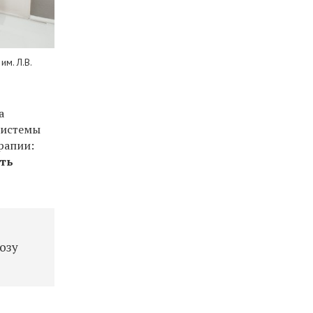
м. Л.В.
а
системы
рапии:
ить
озу