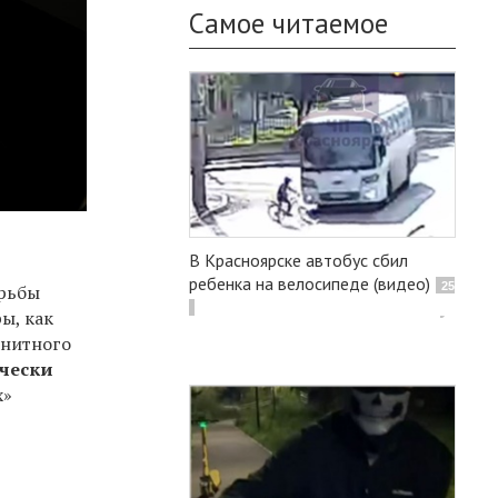
Самое читаемое
В Красноярске автобус сбил
ребенка на велосипеде (видео)
25
орьбы
ы, как
гнитного
чески
х»