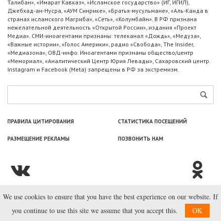
Талибан», «Имарат Кавказ», «Исламское государство» (ИГ, ИГИЛ),
Джебхад-ан-Нусра, «АУМ Синрике», «Братья-мусульмане», «Аль-Каида в
странах исламского Магриба», «Сеть», «Колумбайн». В РФ признана
нежелательной деятельность «Открытой России», издания «Проект
Медиа». СМИ-иноагентами признаны: телеканал «Дождь», «Медуза»,
«Важные истории», «Голос Америки», радио «Свобода», The Insider,
«Медиазона», ОВД-инфо. Иноагентами признаны общество/центр
«Мемориал», «Аналитический Центр Юрия Левады», Сахаровский центр.
Instagram и Facebook (Metа) запрещены в РФ за экстремизм.
ПРАВИЛА ЦИТИРОВАНИЯ
СТАТИСТИКА ПОСЕЩЕНИЙ
РАЗМЕЩЕНИЕ РЕКЛАМЫ
ПОЗВОНИТЬ НАМ
We use cookies to ensure that you have the best experience on our website. If
© ООО «Лаборатория Новоcтей», 2003—2026.
you continue to use this site we assume that you accept this.
OK