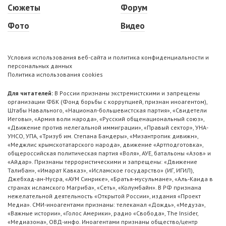
Сюжеты
Форум
Фото
Видео
Условия использования веб-сайта и политика конфиденциальности и
персональных данных
Политика использования cookies
Для читателей:
В России признаны экстремистскими и запрещены
организации ФБК (Фонд борьбы с коррупцией, признан иноагентом),
Штабы Навального, «Национал-большевистская партия», «Свидетели
Иеговы», «Армия воли народа», «Русский общенациональный союз»,
«Движение против нелегальной иммиграции», «Правый сектор», УНА-
УНСО, УПА, «Тризуб им. Степана Бандеры», «Мизантропик дивижн»,
«Меджлис крымскотатарского народа», движение «Артподготовка»,
общероссийская политическая партия «Воля», АУЕ, батальоны «Азов» и
«Айдар». Признаны террористическими и запрещены: «Движение
Талибан», «Имарат Кавказ», «Исламское государство» (ИГ, ИГИЛ),
Джебхад-ан-Нусра, «АУМ Синрике», «Братья-мусульмане», «Аль-Каида в
странах исламского Магриба», «Сеть», «Колумбайн». В РФ признана
нежелательной деятельность «Открытой России», издания «Проект
Медиа». СМИ-иноагентами признаны: телеканал «Дождь», «Медуза»,
«Важные истории», «Голос Америки», радио «Свобода», The Insider,
«Медиазона», ОВД-инфо. Иноагентами признаны общество/центр