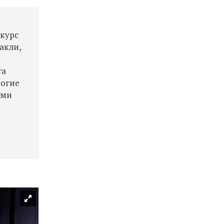
нкурс
акли,
та
ногие
ыми