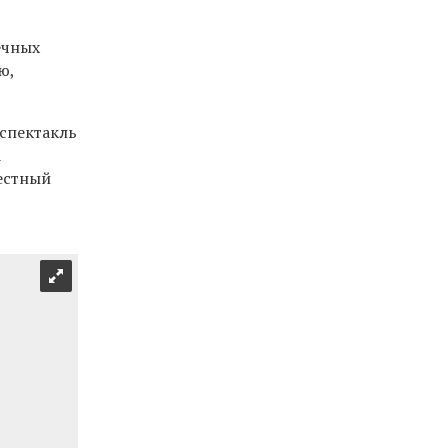
ечных
ю,
спектакль
а
местный