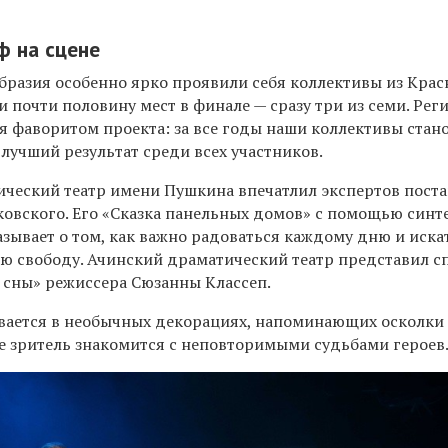
ф на сцене
образия особенно ярко проявили себя коллективы из Кра
и почти половину мест в финале — сразу три из семи. Рег
я фаворитом проекта: за все годы наши коллективы стан
о лучший результат среди всех участников.
ческий театр имени Пушкина впечатлил экспертов пост
овского. Его «Сказка панельных домов» с помощью синт
азывает о том, как важно радоваться каждому дню и иска
 свободу. Ачинский драматический театр представил с
 сны» режиссера Сюзанны Классеп.
вается в необычных декорациях, напоминающих осколки
ые зритель знакомится с неповторимыми судьбами героев