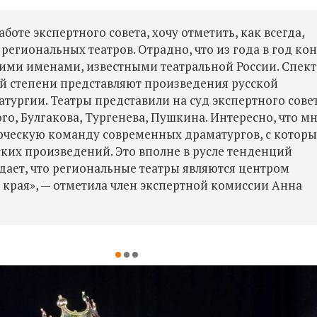
аботе экспертного совета, хочу отметить, как всегда,
региональных театров. Отрадно, что из года в год ко
ими именами, известными театральной России. Спект
ой степени представляют произведения русской
тургии. Театры представили на суд экспертного сове
го, Булгакова, Тургенева, Пушкина. Интересно, что м
рческую команду современных драматургов, с котор
ских произведений. Это вполне в русле тенденций
дает, что региональные театры являются центром
 края», — отметила член экспертной комиссии Анна