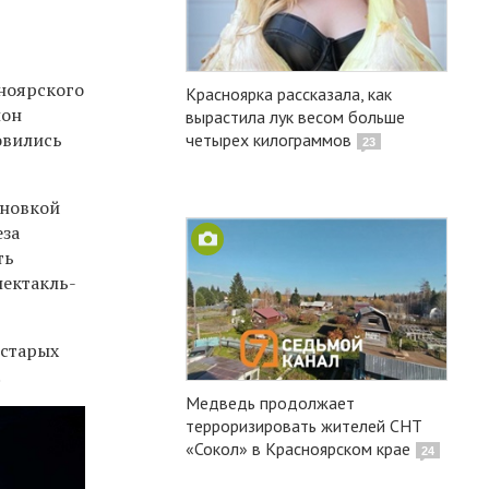
сноярского
Красноярка рассказала, как
ион
вырастила лук весом больше
овились
четырех килограммов
23
ановкой
еза
ть
пектакль-
 старых
.
Медведь продолжает
терроризировать жителей СНТ
«Сокол» в Красноярском крае
24