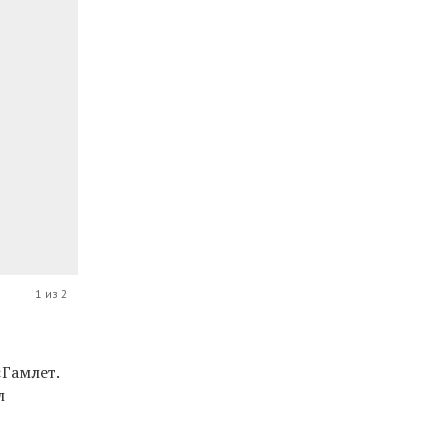
1 из 2
«Гамлет.
л