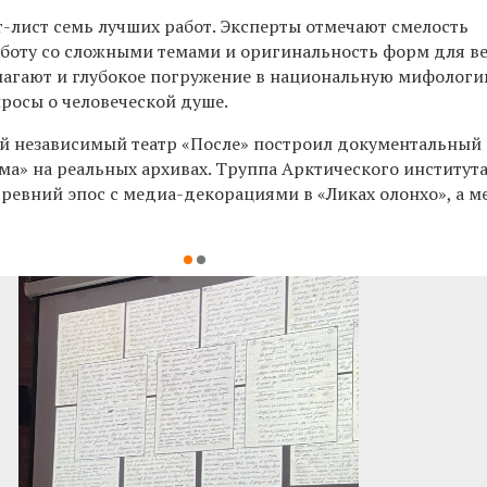
-лист семь лучших работ. Эксперты отмечают смелость
аботу со сложными темами и оригинальность форм для в
лагают и глубокое погружение в национальную мифологи
просы о человеческой душе.
й независимый театр «После» построил документальный 
ма» на реальных архивах. Труппа Арктического институт
древний эпос с медиа-декорациями в «Ликах олонхо», а 