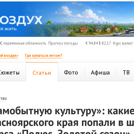
°C
переменная облачность
Прогноз погоды
€
94,84
$
82,17
Курс валют
й воздух»
Где купаться летом?
Сюжеты
Фото
Афиша
ТВ
Статьи
тво
амобытную культуру»: каки
сноярского края попали в ш
рса «Полюс. Золотой сезон»