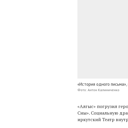
«История одного письма»,
Фото: Антон Калиниченко
«Алгыс» погрузил геро
Сны». Социальную др
иркутский Театр внут