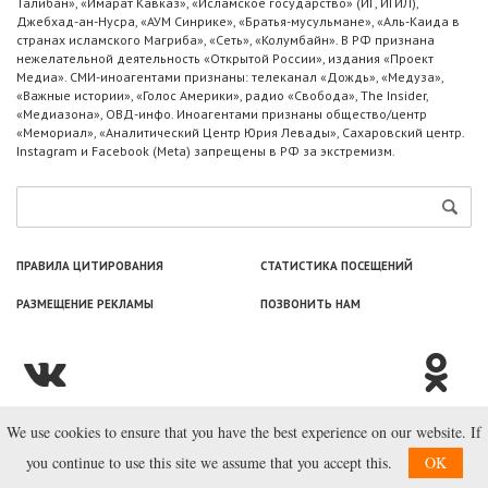
Талибан», «Имарат Кавказ», «Исламское государство» (ИГ, ИГИЛ),
Джебхад-ан-Нусра, «АУМ Синрике», «Братья-мусульмане», «Аль-Каида в
странах исламского Магриба», «Сеть», «Колумбайн». В РФ признана
нежелательной деятельность «Открытой России», издания «Проект
Медиа». СМИ-иноагентами признаны: телеканал «Дождь», «Медуза»,
«Важные истории», «Голос Америки», радио «Свобода», The Insider,
«Медиазона», ОВД-инфо. Иноагентами признаны общество/центр
«Мемориал», «Аналитический Центр Юрия Левады», Сахаровский центр.
Instagram и Facebook (Metа) запрещены в РФ за экстремизм.
ПРАВИЛА ЦИТИРОВАНИЯ
СТАТИСТИКА ПОСЕЩЕНИЙ
РАЗМЕЩЕНИЕ РЕКЛАМЫ
ПОЗВОНИТЬ НАМ
We use cookies to ensure that you have the best experience on our website. If
© ООО «Лаборатория Новоcтей», 2003—2026.
you continue to use this site we assume that you accept this.
OK