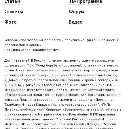
Статьи
ТВ-Программа
Сюжеты
Форум
Фото
Видео
Условия использования веб-сайта и политика конфиденциальности и
персональных данных
Политика использования cookies
Для читателей:
В России признаны экстремистскими и запрещены
организации ФБК (Фонд борьбы с коррупцией, признан иноагентом),
Штабы Навального, «Национал-большевистская партия», «Свидетели
Иеговы», «Армия воли народа», «Русский общенациональный союз»,
«Движение против нелегальной иммиграции», «Правый сектор», УНА-
УНСО, УПА, «Тризуб им. Степана Бандеры», «Мизантропик дивижн»,
«Меджлис крымскотатарского народа», движение «Артподготовка»,
общероссийская политическая партия «Воля», АУЕ, батальоны «Азов» и
«Айдар». Признаны террористическими и запрещены: «Движение
Талибан», «Имарат Кавказ», «Исламское государство» (ИГ, ИГИЛ),
Джебхад-ан-Нусра, «АУМ Синрике», «Братья-мусульмане», «Аль-Каида в
странах исламского Магриба», «Сеть», «Колумбайн». В РФ признана
нежелательной деятельность «Открытой России», издания «Проект
Медиа». СМИ-иноагентами признаны: телеканал «Дождь», «Медуза»,
«Важные истории», «Голос Америки», радио «Свобода», The Insider,