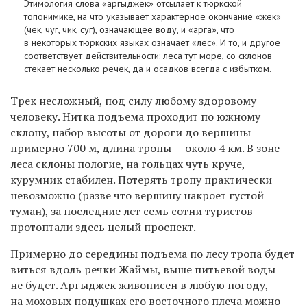
Этимология слова «аргыджек» отсылает к тюркской
топонимике, на что указывает характерное окончание «жек»
(чек, чуг, чик, суг), означающее воду, и «арга», что
в некоторых тюркских языках означает «лес». И то, и другое
соответствует действительности: леса тут море, со склонов
стекает несколько речек, да и осадков всегда с избытком.
Трек несложный, под силу любому здоровому
человеку. Нитка подъема проходит по южному
склону, набор высоты от дороги до вершины
примерно 700 м, длина тропы — около 4 км. В зоне
леса склоны пологие, на гольцах чуть круче,
курумник стабилен. Потерять тропу практически
невозможно (разве что вершину накроет густой
туман), за последние лет семь сотни туристов
протоптали здесь целый проспект.
Примерно до середины подъема по лесу тропа будет
виться вдоль речки Жаймы, выше питьевой воды
не будет. Аргыджек живописен в любую погоду,
на моховых подушках его восточного плеча можно