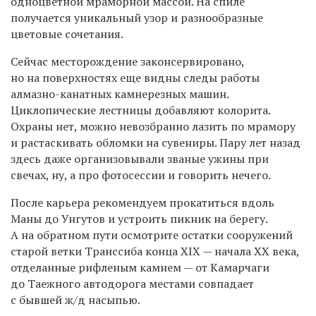
одноцветной мраморной массой. На спиле
получается уникальный узор и разнообразные
цветовые сочетания.
Сейчас месторождение законсервировано,
но на поверхностях еще видны следы работы
алмазно-канатных камнерезных машин.
Циклопические лестницы добавляют колорита.
Охраны нет, можно невозбранно лазить по мрамору
и растаскивать обломки на сувениры. Пару лет назад
здесь даже организовывали званые ужины при
свечах, ну, а про фотосессии и говорить нечего.
После карьера рекомендуем прокатиться вдоль
Маны до Унгутов и устроить пикник на берегу.
А на обратном пути осмотрите остатки сооружений
старой ветки Транссиба конца XIX — начала XX века,
отделанные рифленым камнем — от Камарчаги
до Таежного автодорога местами совпадает
с бывшей ж/д насыпью.