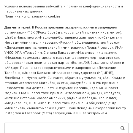
Условия использования веб-сайта и политика конфиденциальности и
персональных данных
Политика использования cookies
Для читателей:
В России признаны экстремистскими и запрещены
организации ФБК (Фонд борьбы с коррупцией, признан иноагентом),
Штабы Навального, «Национал-большевистская партия», «Свидетели
Иеговы», «Армия воли народа», «Русский общенациональный союз»,
«Движение против нелегальной иммиграции», «Правый сектор», УНА-
УНСО, УПА, «Тризуб им. Степана Бандеры», «Мизантропик дивижн»,
«Меджлис крымскотатарского народа», движение «Артподготовка»,
общероссийская политическая партия «Воля», АУЕ, батальоны «Азов» и
«Айдар». Признаны террористическими и запрещены: «Движение
Талибан», «Имарат Кавказ», «Исламское государство» (ИГ, ИГИЛ),
Джебхад-ан-Нусра, «АУМ Синрике», «Братья-мусульмане», «Аль-Каида в
странах исламского Магриба», «Сеть», «Колумбайн». В РФ признана
нежелательной деятельность «Открытой России», издания «Проект
Медиа». СМИ-иноагентами признаны: телеканал «Дождь», «Медуза»,
«Важные истории», «Голос Америки», радио «Свобода», The Insider,
«Медиазона», ОВД-инфо. Иноагентами признаны общество/центр
«Мемориал», «Аналитический Центр Юрия Левады», Сахаровский центр.
Instagram и Facebook (Metа) запрещены в РФ за экстремизм.