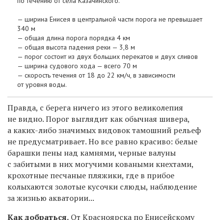
по течению от села Казачинского.
— ширина Енисея в центральной части порога не превышает
340 м
— общая длина порога порядка 4 км
— общая высота падения реки — 3,8 м
— порог состоит из двух больших перекатов и двух сливов
— ширина судового хода — всего 70 м
— скорость течения от 18 до 22 км/ч, в зависимости
от уровня воды.
Правда, с берега ничего из этого великолепия
не видно. Порог выглядит как обычная шивера,
а каких-либо значимых видовок тамошний рельеф
не предусматривает. Но все равно красиво: белые
барашки пены над камнями, черные валуны
с забитыми в них могучими коваными кнехтами,
крохотные песчаные пляжики, где в прибое
колыхаются золотые кусочки слюды, наблюдение
за жизнью акватории...
Как добраться.
От Красноярска по Енисейскому