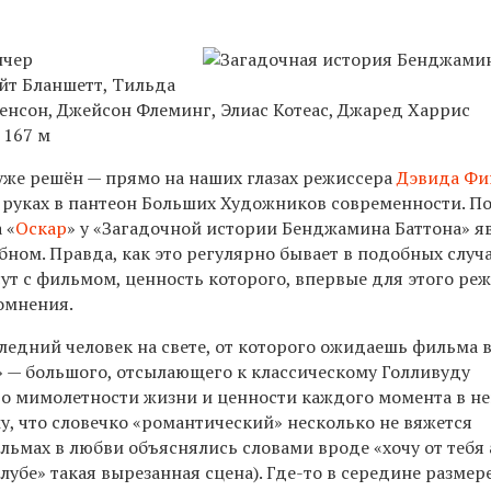
нчер
ейт Бланшетт, Тильда
енсон, Джейсон Флеминг, Элиас Котеас, Джаред Харрис
 167 м
 уже решён — прямо на наших глазах режиссера
Дэвида Фи
 руках в пантеон Больших Художников современности. П
 «
Оскар
» у «Загадочной истории Бенджамина Баттона» я
бном. Правда, как это регулярно бывает в подобных случа
ут с фильмом, ценность которого, впервые для этого реж
омнения.
ледний человек на свете, от которого ожидаешь фильма 
 — большого, отсылающего к классическому Голливуду
 о мимолетности жизни и ценности каждого момента в не
у, что словечко «романтический» несколько не вяжется
ильмах в любви объяснялись словами вроде «хочу от тебя
лубе» такая вырезанная сцена). Где-то в середине размер