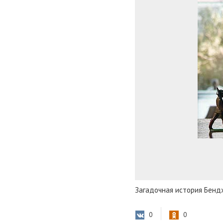
Загадочная история Бен
0
0