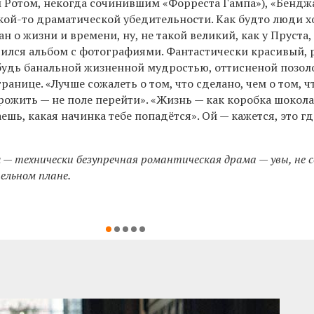
 Ротом, некогда сочинившим «Форреста Гампа»), «Бенд
акой-то драматической убедительности. Как будто люди х
н о жизни и времени, ну, не такой великий, как у Пруста,
учился альбом с фотографиями. Фантастически красивый,
будь банальной жизненной мудростью, оттисненой позо
анице. «Лучше сожалеть о том, что сделано, чем о том, ч
прожить — не поле перейти». «Жизнь — как коробка шокол
ешь, какая начинка тебе попадётся». Ой — кажется, это гд
а
— технически безупречная романтическая драма — увы, не 
ельном плане.