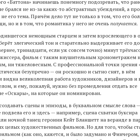
го «Баттона» начинаешь понемногу подозревать, что ран
е брался не из-за каких-то абстрактных убеждений, а про
 не его тема. Причём дело тут не только в том, что его бо
и, но и в том, что романтика у него не очень
получается.
родившегося немощным старцем и затем взрослеющего в 
берёт элегический тон и старательно выдерживает его до
(вернее, тринадцати, если уж совсем точно) минут трёхчас
режиссера, фильм с таким внушительным хронометражем н
ым, ни тяжеловесным. С профессиональной точки зрения 
тически безупречно — он роскошно и сытно снят, в нём
 видна великолепная работа художников, дизайнеров и 
лом, и ему, пожалуй, нужно без промедления отдать все
ие «Оскары», на которые он номинирован.
создавать сцены и эпизоды, в буквальном смысле слова 
 подвела его и здесь — например, сцена схватки буксира
ли ночной танец героини Кейт Бланшетт на веранде в па
ых целых художественных фильмов. Но для того, чтобы ст
ильмом (как оно, кажется, и было задумано и Финчером,