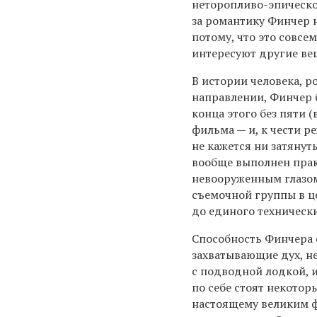
неторопливо-эпическо
за романтику Финчер н
потому, что это совсем
интересуют другие вещ
В истории человека, 
направлении, Финчер 
конца этого без пяти 
фильма — и, к чести 
не кажется ни затянут
вообще выполнен прак
невооруженным глазом
съемочной группы в це
до единого техническ
Способность Финчера 
захватывающие дух, не
с подводной лодкой, и
по себе стоят некотор
настоящему великим ф