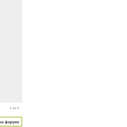
1 из 5
на форуме