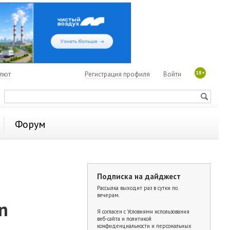
18+
алют
Регистрация профиля
Войти
Форум
Подписка на дайджест
Рассылка выходит раз в сутки по
вечерам.
n
Я согласен с
Условиями использования
веб-сайта и политикой
конфиденциальности и персональных