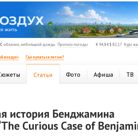
°C
облачно, небольшой дождь
Прогноз погоды
€
94,84
$
82,17
Курс в
й воздух»
Где купаться летом?
Сюжеты
Фото
Афиша
ТВ
Статьи
ая история Бенджамина
“The Curious Case of Benjami