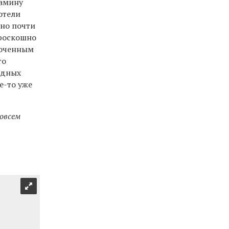
жамину
отели
 но почти
 роскошно
лоченным
то
адных
е-то уже
совсем