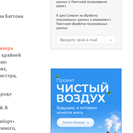
данных
и
Политикой использования
cookies
Я даю
Согласие на обработку
персональных данных
и ознакомлен с
Политикой обработки персональных
данных
нчера
о крайней
вно
ях,
иссера,
вроде
й. В
 аборт»
енного,