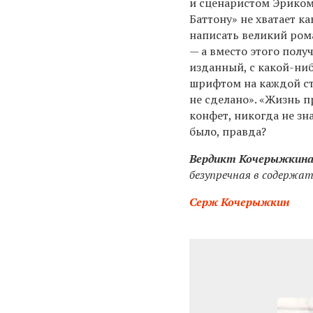
и сценаристом Эриком
Баттону» не хватает к
написать великий рома
— а вместо этого пол
изданный, с какой-ни
шрифтом на каждой стр
не сделано». «Жизнь 
конфет, никогда не зна
было, правда?
Вердикт Кочерыжкин
безупречная в содержат
Серж Кочерыжкин