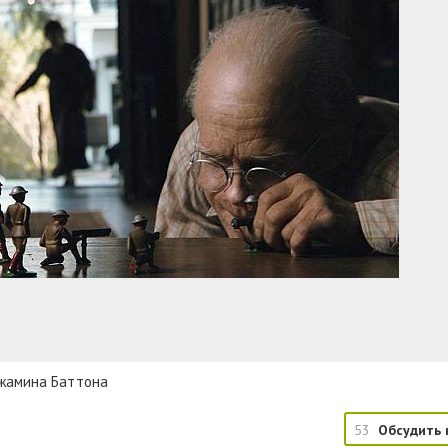
джамина Баттона
53
Обсудить 