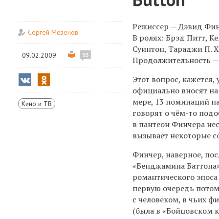
Режиссер — Дэвид Фи
Сергей Мезенов
В ролях: Брэд Питт, К
Суинтон, Тараджи П. Х
09.02.2009
53
Продолжительность —
Этот вопрос, кажется,
официально вносят на
мере, 13 номинаций на
Кино и ТВ
говорят о чём-то подо
в пантеон Финчера нес
вызывает некоторые с
Финчер, наверное, пос
«Бенджамина Баттона»
романтического эпоса
первую очередь потом
с человеком, в чьих ф
(была в «Бойцовском к