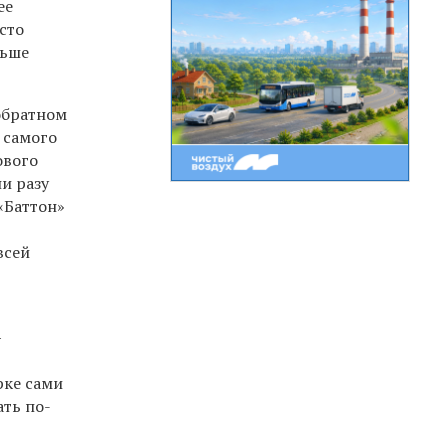
ее
сто
льше
обратном
 самого
ового
и разу
«Баттон»
всей
—
рке сами
ать по-