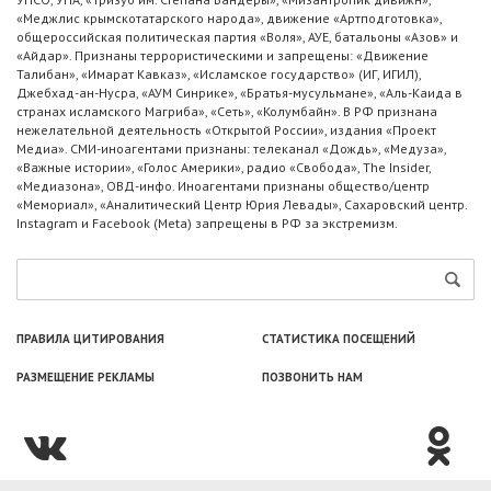
«Меджлис крымскотатарского народа», движение «Артподготовка»,
общероссийская политическая партия «Воля», АУЕ, батальоны «Азов» и
«Айдар». Признаны террористическими и запрещены: «Движение
Талибан», «Имарат Кавказ», «Исламское государство» (ИГ, ИГИЛ),
Джебхад-ан-Нусра, «АУМ Синрике», «Братья-мусульмане», «Аль-Каида в
странах исламского Магриба», «Сеть», «Колумбайн». В РФ признана
нежелательной деятельность «Открытой России», издания «Проект
Медиа». СМИ-иноагентами признаны: телеканал «Дождь», «Медуза»,
«Важные истории», «Голос Америки», радио «Свобода», The Insider,
«Медиазона», ОВД-инфо. Иноагентами признаны общество/центр
«Мемориал», «Аналитический Центр Юрия Левады», Сахаровский центр.
Instagram и Facebook (Metа) запрещены в РФ за экстремизм.
ПРАВИЛА ЦИТИРОВАНИЯ
СТАТИСТИКА ПОСЕЩЕНИЙ
РАЗМЕЩЕНИЕ РЕКЛАМЫ
ПОЗВОНИТЬ НАМ