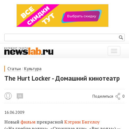
Показат
меню
/
Статьи
Культура
The Hurt Locker - Домашний кинотеатр
Поделиться
0
11
16.06.2009
Новый
фильм
прекрасной
Кэтрин Бигелоу
(«На гребне волны», «Странные дни», «Вес воды») —