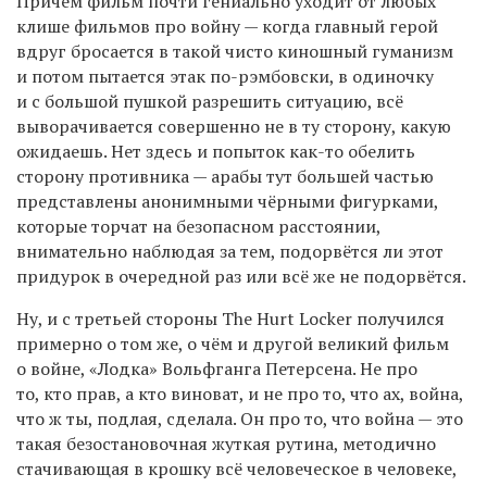
Причём фильм почти гениально уходит от любых
клише фильмов про войну — когда главный герой
вдруг бросается в такой чисто киношный гуманизм
и потом пытается этак по-рэмбовски, в одиночку
и с большой пушкой разрешить ситуацию, всё
выворачивается совершенно не в ту сторону, какую
ожидаешь. Нет здесь и попыток как-то обелить
сторону противника — арабы тут большей частью
представлены анонимными чёрными фигурками,
которые торчат на безопасном расстоянии,
внимательно наблюдая за тем, подорвётся ли этот
придурок в очередной раз или всё же не подорвётся.
Ну, и с третьей стороны The Hurt Locker получился
примерно о том же, о чём и другой великий фильм
о войне, «Лодка» Вольфганга Петерсена. Не про
то, кто прав, а кто виноват, и не про то, что ах, война,
что ж ты, подлая, сделала. Он про то, что война — это
такая безостановочная жуткая рутина, методично
стачивающая в крошку всё человеческое в человеке,