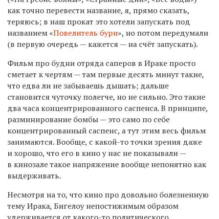
как точно перевести название, я, прямо сказать,
теряюсь; в наш прокат это хотели запускать под
названием «
Повелитель бури
», но потом передумали
(в первую очередь — кажется — на счёт запускать).
Фильм про будни отряда саперов в Ираке просто
сметает к чертям — там первые десять минут такие,
что едва ли не забываешь дышать; дальше
становится чуточку полегче, но не сильно. Это такие
два часа концентрированного саспенса. В принципе,
разминирование бомбы — это само по себе
концентрированный саспенс, а тут этим весь фильм
занимаются. Вообще, с какой-то точки зрения даже
и хорошо, что его в кино у нас не показывали —
в кинозале такое напряжение вообще непонятно как
выдерживать.
Несмотря на то, что кино про довольно болезненную
тему Ирака, Бигелоу непостижимым образом
удерживается от какого-то политического