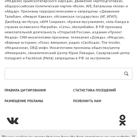
«Меджлис крымскотатарского народа», движение «Артподготовка»,
общероссийская политическая партия «Воля», АУЕ, батальоны «Азов» и
«Айдар». Признаны террористическими и запрещены: «Движение
Талибан», «Имарат Кавказ», «Исламское государство» (ИГ, ИГИЛ),
Джебхад-ан-Нусра, «АУМ Синрике», «Братья-мусульмане», «Аль-Каида в
странах исламского Магриба», «Сеть», «Колумбайн». В РФ признана
нежелательной деятельность «Открытой России», издания «Проект
Медиа». СМИ-иноагентами признаны: телеканал «Дождь», «Медуза»,
«Важные истории», «Голос Америки», радио «Свобода», The Insider,
«Медиазона», ОВД-инфо. Иноагентами признаны общество/центр
«Мемориал», «Аналитический Центр Юрия Левады», Сахаровский центр.
Instagram и Facebook (Metа) запрещены в РФ за экстремизм.
ПРАВИЛА ЦИТИРОВАНИЯ
СТАТИСТИКА ПОСЕЩЕНИЙ
РАЗМЕЩЕНИЕ РЕКЛАМЫ
ПОЗВОНИТЬ НАМ
We use cookies to ensure that you have the best experience on our website. If
© ООО «Лаборатория Новоcтей», 2003—2026.