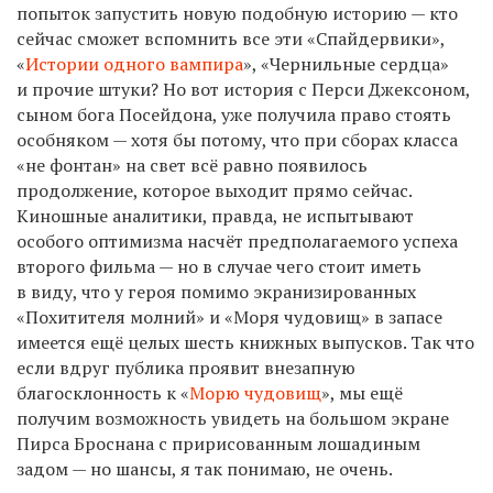
попыток запустить новую подобную историю — кто
сейчас сможет вспомнить все эти «Спайдервики»,
«
Истории одного вампира
», «Чернильные сердца»
и прочие штуки? Но вот история с Перси Джексоном,
сыном бога Посейдона, уже получила право стоять
особняком — хотя бы потому, что при сборах класса
«не фонтан» на свет всё равно появилось
продолжение, которое выходит прямо сейчас.
Киношные аналитики, правда, не испытывают
особого оптимизма насчёт предполагаемого успеха
второго фильма — но в случае чего стоит иметь
в виду, что у героя помимо экранизированных
«Похитителя молний» и «Моря чудовищ» в запасе
имеется ещё целых шесть книжных выпусков. Так что
если вдруг публика проявит внезапную
благосклонность к «
Морю чудовищ
», мы ещё
получим возможность увидеть на большом экране
Пирса Броснана с пририсованным лошадиным
задом — но шансы, я так понимаю, не очень.