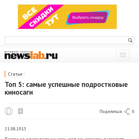
Показат
меню
/
Статьи
Топ 5: самые успешные подростковые
киносаги
Поделиться
0
9
21.08.2013
Когда за один только уик-энд на экраны выходят