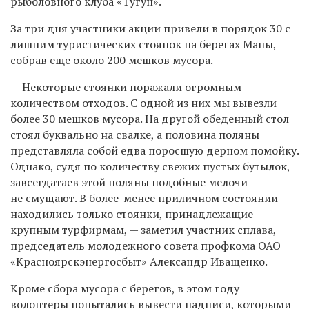
рыболовного клуба «Тугун».
За три дня участники акции привели в порядок 30 с
лишним туристических стоянок на берегах Маны,
собрав еще около 200 мешков мусора.
— Некоторые стоянки поражали огромным
количеством отходов. С одной из них мы вывезли
более 30 мешков мусора. На другой обеденный стол
стоял буквально на свалке, а половина поляны
представляла собой едва поросшую дерном помойку.
Однако, судя по количеству свежих пустых бутылок,
завсегдатаев этой поляны подобные мелочи
не смущают. В более-менее приличном состоянии
находились только стоянки, принадлежащие
крупным турфирмам, — заметил участник сплава,
председатель молодежного совета профкома ОАО
«Красноярскэнергосбыт» Александр Иващенко.
Кроме сбора мусора с берегов, в этом году
волонтеры попытались вывести надписи, которыми