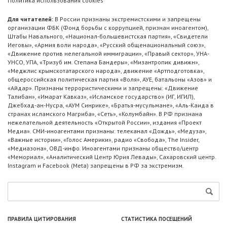
Политика использования cookies
Для читателей:
В России признаны экстремистскими и запрещены
организации ФБК (Фонд борьбы с коррупцией, признан иноагентом),
Штабы Навального, «Национал-большевистская партия», «Свидетели
Иеговы», «Армия воли народа», «Русский общенациональный союз»,
«Движение против нелегальной иммиграции», «Правый сектор», УНА-
УНСО, УПА, «Тризуб им. Степана Бандеры», «Мизантропик дивижн»,
«Меджлис крымскотатарского народа», движение «Артподготовка»,
общероссийская политическая партия «Воля», АУЕ, батальоны «Азов» и
«Айдар». Признаны террористическими и запрещены: «Движение
Талибан», «Имарат Кавказ», «Исламское государство» (ИГ, ИГИЛ),
Джебхад-ан-Нусра, «АУМ Синрике», «Братья-мусульмане», «Аль-Каида в
странах исламского Магриба», «Сеть», «Колумбайн». В РФ признана
нежелательной деятельность «Открытой России», издания «Проект
Медиа». СМИ-иноагентами признаны: телеканал «Дождь», «Медуза»,
«Важные истории», «Голос Америки», радио «Свобода», The Insider,
«Медиазона», ОВД-инфо. Иноагентами признаны общество/центр
«Мемориал», «Аналитический Центр Юрия Левады», Сахаровский центр.
Instagram и Facebook (Metа) запрещены в РФ за экстремизм.
ПРАВИЛА ЦИТИРОВАНИЯ
СТАТИСТИКА ПОСЕЩЕНИЙ