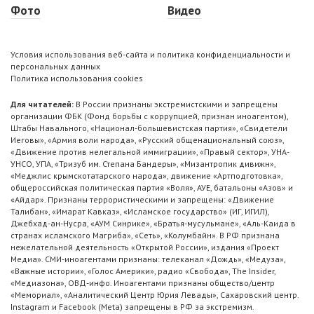
Фото
Видео
Условия использования веб-сайта и политика конфиденциальности и
персональных данных
Политика использования cookies
Для читателей:
В России признаны экстремистскими и запрещены
организации ФБК (Фонд борьбы с коррупцией, признан иноагентом),
Штабы Навального, «Национал-большевистская партия», «Свидетели
Иеговы», «Армия воли народа», «Русский общенациональный союз»,
«Движение против нелегальной иммиграции», «Правый сектор», УНА-
УНСО, УПА, «Тризуб им. Степана Бандеры», «Мизантропик дивижн»,
«Меджлис крымскотатарского народа», движение «Артподготовка»,
общероссийская политическая партия «Воля», АУЕ, батальоны «Азов» и
«Айдар». Признаны террористическими и запрещены: «Движение
Талибан», «Имарат Кавказ», «Исламское государство» (ИГ, ИГИЛ),
Джебхад-ан-Нусра, «АУМ Синрике», «Братья-мусульмане», «Аль-Каида в
странах исламского Магриба», «Сеть», «Колумбайн». В РФ признана
нежелательной деятельность «Открытой России», издания «Проект
Медиа». СМИ-иноагентами признаны: телеканал «Дождь», «Медуза»,
«Важные истории», «Голос Америки», радио «Свобода», The Insider,
«Медиазона», ОВД-инфо. Иноагентами признаны общество/центр
«Мемориал», «Аналитический Центр Юрия Левады», Сахаровский центр.
Instagram и Facebook (Metа) запрещены в РФ за экстремизм.