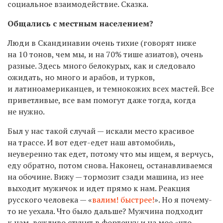
социальное взаимодействие. Сказка.
Общались с местным населением?
Люди в Скандинавии очень тихие (говорят ниже
на 10 тонов, чем мы, и на 70% тише азиатов), очень
разные. Здесь много белокурых, как и следовало
ожидать, но много и арабов, и турков,
и латиноамериканцев, и темнокожих всех мастей. Все
приветливые, все вам помогут даже тогда, когда
не нужно.
Был у нас такой случай — искали место красивое
на трассе. И вот едет-едет наш автомобиль,
неуверенно так едет, потому что мы ищем, я верчусь,
еду обратно, потом снова. Наконец, останавливаемся
на обочине. Вижу — тормозит сзади машина, из нее
выходит мужичок и идет прямо к нам. Реакция
русского человека — «
валим! быстрее!
». Но я почему-
то не уехала. Что было дальше? Мужчина подходит
к нам, вежливо стучит в форточку и на мое «что