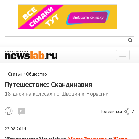
Показат
меню
/
Статьи
Общество
Путешествие: Скандинавия
18 дней на колёсах по Швеции и Норвегии
Поделиться
2
19
22.08.2014
Журналисты Newslab.ru
Маша Русскова
и
Женя