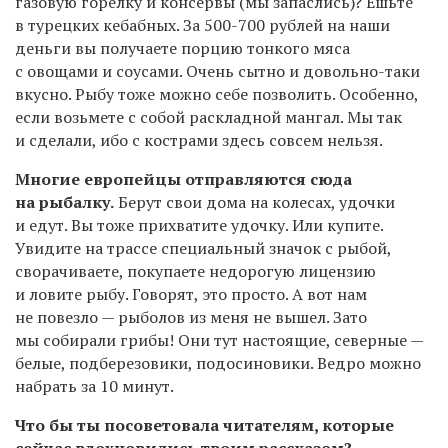
газовую горелку и консервы (мы запаслись)? Ешьте
в турецких кебабных. За 500-700 рублей на наши
деньги вы получаете порцию тонкого мяса
с овощами и соусами. Очень сытно и довольно-таки
вкусно. Рыбу тоже можно себе позволить. Особенно,
если возьмете с собой раскладной мангал. Мы так
и сделали, ибо с кострами здесь совсем нельзя.
Многие европейцы отправляются сюда
на рыбалку.
Берут свои дома на колесах, удочки
и едут. Вы тоже прихватите удочку. Или купите.
Увидите на трассе специальный значок с рыбой,
сворачиваете, покупаете недорогую лицензию
и ловите рыбу. Говорят, это просто. А вот нам
не повезло — рыболов из меня не вышел. Зато
мы собирали грибы! Они тут настоящие, северные —
белые, подберезовики, подосиновики. Ведро можно
набрать за 10 минут.
Что бы ты посоветовала читателям, которые
сейчас вдохновились твоим рассказом?