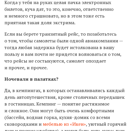
Когда у тебя на руках целая пачка электронных
билетов, куча дат, то это, конечно, ответственно
и немного страшновато, но в этом тоже есть
приятная такая доля экстрима.
Если вы берете транзитный рейс, то позаботьтесь
о том, чтобы самолеты были одной авиакомпании —
тогда любая задержка будет истолкована в вашу
пользу и вам почти не придется волноваться о том,
что рейсы не состыкуются, самолет опоздает
и прочее, и прочее.
Ночевали в палатках?
Да, в кемпингах, в которых останавливались каждый
день автопутешествия, кроме столичных передышек
в гостиницах. Кемпинг — понятие растяжимое
и сложное. Они могут быть очень комфортными
(бассейн, водная горка, кухня-домик со всеми
сковородками и
мебелью из «Икеи»
, уютный горячий
душ и прочие удобства), а могут быть чуть хуже: душ