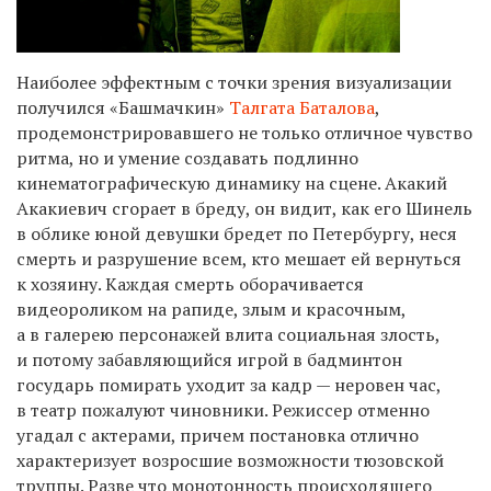
Наиболее эффектным с точки зрения визуализации
получился «Башмачкин»
Талгата Баталова
,
продемонстрировавшего не только отличное чувство
ритма, но и умение создавать подлинно
кинематографическую динамику на сцене. Акакий
Акакиевич сгорает в бреду, он видит, как его Шинель
в облике юной девушки бредет по Петербургу, неся
смерть и разрушение всем, кто мешает ей вернуться
к хозяину. Каждая смерть оборачивается
видеороликом на рапиде, злым и красочным,
а в галерею персонажей влита социальная злость,
и потому забавляющийся игрой в бадминтон
государь помирать уходит за кадр — неровен час,
в театр пожалуют чиновники. Режиссер отменно
угадал с актерами, причем постановка отлично
характеризует возросшие возможности тюзовской
труппы. Разве что монотонность происходящего