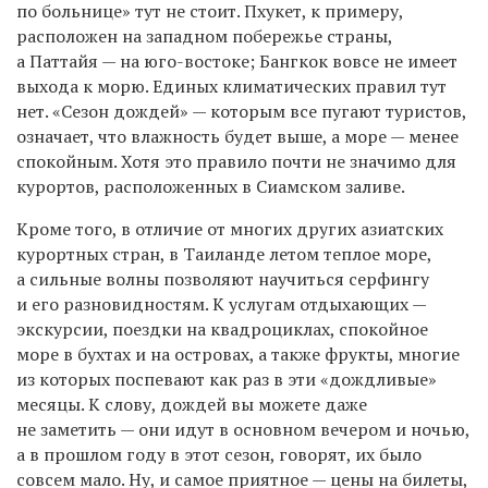
по больнице» тут не стоит. Пхукет, к примеру,
расположен на западном побережье страны,
а Паттайя — на юго-востоке; Бангкок вовсе не имеет
выхода к морю. Единых климатических правил тут
нет. «Сезон дождей» — которым все пугают туристов,
означает, что влажность будет выше, а море — менее
спокойным. Хотя это правило почти не значимо для
курортов, расположенных в Сиамском заливе.
Кроме того, в отличие от многих других азиатских
курортных стран, в Таиланде летом теплое море,
а сильные волны позволяют научиться серфингу
и его разновидностям. К услугам отдыхающих —
экскурсии, поездки на квадроциклах, спокойное
море в бухтах и на островах, а также фрукты, многие
из которых поспевают как раз в эти «дождливые»
месяцы. К слову, дождей вы можете даже
не заметить — они идут в основном вечером и ночью,
а в прошлом году в этот сезон, говорят, их было
совсем мало. Ну, и самое приятное — цены на билеты,