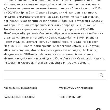
Иеговы», «Армия воли народа», «Русский общенациональный союз»,
«Движение против нелегальной иммиграции», «Правый сектор», УНА-
УНСО, УПА, «Тризуб им. Степана Бандеры», «Мизантропик дивижн»,
«Меджлис крымскотатарского народа», движение «Артподготовка»,
общероссийская политическая партия «Воля», АУЕ, батальоны «Азов» и
«Айдар». Признаны террористическими и запрещены: «Движение
Талибан», «Имарат Кавказ», «Исламское государство» (ИГ, ИГИЛ),
Джебхад-ан-Нусра, «АУМ Синрике», «Братья-мусульмане», «Аль-Каида в
странах исламского Магриба», «Сеть», «Колумбайн». В РФ признана
нежелательной деятельность «Открытой России», издания «Проект
Медиа». СМИ-иноагентами признаны: телеканал «Дождь», «Медуза»,
«Важные истории», «Голос Америки», радио «Свобода», The Insider,
«Медиазона», ОВД-инфо. Иноагентами признаны общество/центр
«Мемориал», «Аналитический Центр Юрия Левады», Сахаровский центр.
Instagram и Facebook (Metа) запрещены в РФ за экстремизм.
ПРАВИЛА ЦИТИРОВАНИЯ
СТАТИСТИКА ПОСЕЩЕНИЙ
РАЗМЕЩЕНИЕ РЕКЛАМЫ
ПОЗВОНИТЬ НАМ