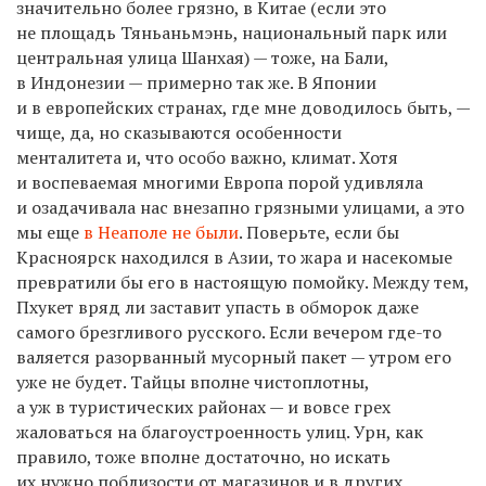
значительно более грязно, в Китае (если это
не площадь Тяньаньмэнь, национальный парк или
центральная улица Шанхая) — тоже, на Бали,
в Индонезии — примерно так же. В Японии
и в европейских странах, где мне доводилось быть, —
чище, да, но сказываются особенности
менталитета и, что особо важно, климат. Хотя
и воспеваемая многими Европа порой удивляла
и озадачивала нас внезапно грязными улицами, а это
мы еще
в Неаполе не были
. Поверьте, если бы
Красноярск находился в Азии, то жара и насекомые
превратили бы его в настоящую помойку. Между тем,
Пхукет вряд ли заставит упасть в обморок даже
самого брезгливого русского. Если вечером где-то
валяется разорванный мусорный пакет — утром его
уже не будет. Тайцы вполне чистоплотны,
а уж в туристических районах — и вовсе грех
жаловаться на благоустроенность улиц. Урн, как
правило, тоже вполне достаточно, но искать
их нужно поблизости от магазинов и в других