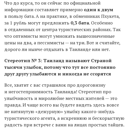
Что до курса, то он сейчас по официальной
информации составляет примерно
один к двум
в пользу бата. А на практике, в обменниках Пхукета,
за 1 рубль могут предложить
0,3 бата
. Особенно
в отдаленных от центра туристических районах. Так
что оптимисты могут умножать вышеозначенные
цены на два, а пессимисты — на три. Вот и считайте,
дорого ли нынче отдыхать в Таиланде или нет.
Стереотип № 3: Таиланд называют Страной
тысячи улыбок, потому что тут все постоянно
друг другу улыбаются и никогда не ссорятся
Все, хватит с вас страшилок про дороговизну
и негостеприимность Таиланда! Стереотип про
улыбчивость и миролюбие местных жителей — это
правда. И чаще всего вы будете видеть здесь вовсе
не натянутую «дежурную» улыбку какого-нибудь
туристического агента, а искреннюю и бескорыстную
радость при встрече с вами на лицах простых тайцев.