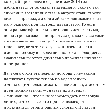
который произошел в стране в мае 2014 года,
наблюдается отчетливая тенденция к, скажем так,
снижению гостеприимства: в августе стали строже
визовые правила, а любимый «зимовщиками» «виза-
ран» оказался под настоящим запретом. То есть
он и раньше официально не поощрялся властями,
но на строчки закона попросту закрывали глаза сами
госслужащие на границе. С прочими видами виз
теперь все, кстати, тоже усложнилось: отчасти
именно поэтому в последние полгода наблюдается
значительный отток длительно проживавших здесь
иностранцев.
Да и чего стоит эта нелепая история с лежаками
на пляжах Пхукета: теперь по воле военных
отдыхающим нельзя лежать на шезлонгах, а местным
предпринимателям — сдавать их в аренду.
Официально — чтобы не загромождать береговую
линию, и чтобы все, кто пришел позагорать
и искупаться, были в равных условиях. Но звучит