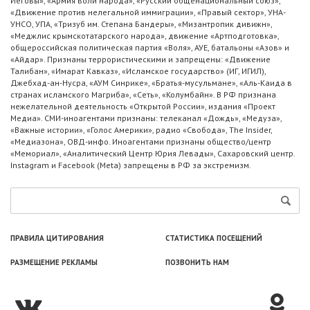
Иеговы», «Армия воли народа», «Русский общенациональный союз»,
«Движение против нелегальной иммиграции», «Правый сектор», УНА-
УНСО, УПА, «Тризуб им. Степана Бандеры», «Мизантропик дивижн»,
«Меджлис крымскотатарского народа», движение «Артподготовка»,
общероссийская политическая партия «Воля», АУЕ, батальоны «Азов» и
«Айдар». Признаны террористическими и запрещены: «Движение
Талибан», «Имарат Кавказ», «Исламское государство» (ИГ, ИГИЛ),
Джебхад-ан-Нусра, «АУМ Синрике», «Братья-мусульмане», «Аль-Каида в
странах исламского Магриба», «Сеть», «Колумбайн». В РФ признана
нежелательной деятельность «Открытой России», издания «Проект
Медиа». СМИ-иноагентами признаны: телеканал «Дождь», «Медуза»,
«Важные истории», «Голос Америки», радио «Свобода», The Insider,
«Медиазона», ОВД-инфо. Иноагентами признаны общество/центр
«Мемориал», «Аналитический Центр Юрия Левады», Сахаровский центр.
Instagram и Facebook (Metа) запрещены в РФ за экстремизм.
ПРАВИЛА ЦИТИРОВАНИЯ
СТАТИСТИКА ПОСЕЩЕНИЙ
РАЗМЕЩЕНИЕ РЕКЛАМЫ
ПОЗВОНИТЬ НАМ