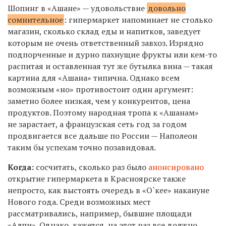
Шопинг в «Ашане» — удовольствие
довольно
сомнительное
: гипермаркет напоминает не столько
магазин, сколько склад еды и напитков, заведует
которым не очень ответственный завхоз. Изрядно
подпорченные и дурно пахнущие фрукты или кем-то
распитая и оставленная тут же бутылка вина — такая
картина для «Ашана» типична. Однако всем
возможным «но» противостоит один аргумент:
заметно более низкая, чем у конкурентов, цена
продуктов. Поэтому народная тропа к «Ашанам»
не зарастает, а французская сеть год за годом
продвигается все дальше по России — Наполеон
таким бы успехам точно позавидовал.
Когда:
сосчитать, сколько раз было
анонсировано
открытие гипермаркета в Красноярске также
непросто, как выстоять очередь в «О`кее» накануне
Нового года. Среди возможных мест
рассматривались, например, бывшие площади
«Алпи». Однако, кажется, на этот раз все должно