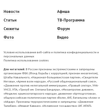
Новости
Афиша
Статьи
ТВ-Программа
Сюжеты
Форум
Фото
Видео
Условия использования веб-сайта и политика конфиденциальности и
персональных данных
Политика использования cookies
Для читателей:
В России признаны экстремистскими и запрещены
организации ФБК (Фонд борьбы с коррупцией, признан иноагентом),
Штабы Навального, «Национал-большевистская партия», «Свидетели
Иеговы», «Армия воли народа», «Русский общенациональный союз»,
«Движение против нелегальной иммиграции», «Правый сектор», УНА-
УНСО, УПА, «Тризуб им. Степана Бандеры», «Мизантропик дивижн»,
«Меджлис крымскотатарского народа», движение «Артподготовка»,
общероссийская политическая партия «Воля», АУЕ, батальоны «Азов» и
«Айдар». Признаны террористическими и запрещены: «Движение
Талибан», «Имарат Кавказ», «Исламское государство» (ИГ, ИГИЛ),