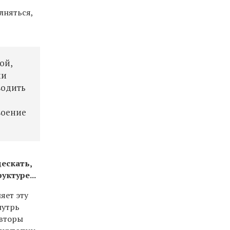
лняться,
ой,
ми
водить
воение
дескать,
ктуре...
яет эту
нутрь
авторы