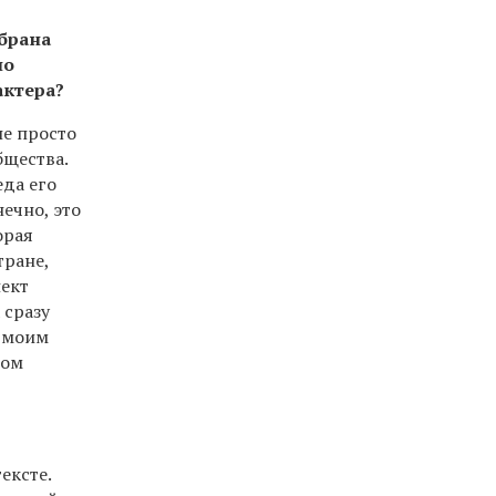
ыбрана
но
актера?
не просто
бщества.
еда его
ечно, это
орая
тране,
пект
 сразу
и моим
вом
ексте.