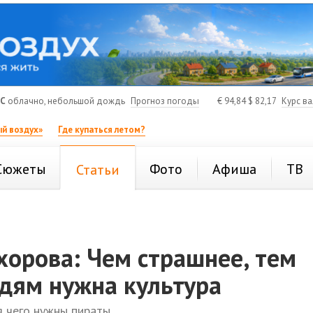
°C
облачно, небольшой дождь
Прогноз погоды
€
94,84
$
82,17
Курс в
й воздух»
Где купаться летом?
Сюжеты
Фото
Афиша
ТВ
Статьи
хорова: Чем страшнее, тем
дям нужна культура
я чего нужны пираты