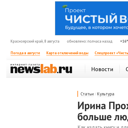
Красноярский край, 8 августа
обновлено: полчаса назад
+16
Погода в августе
Карта отключений воды
Спецпроект «Чисты
Новости
/
Статьи
Культура
Ирина Про
больше лю
Как издать книгу и дл