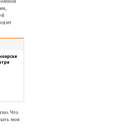
громной
ия,
ей
ходит
ноярске
нтре
тно. Что
 быть моя