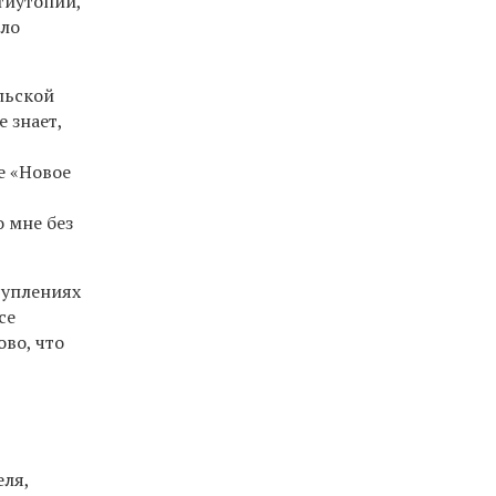
тиутопии,
ыло
льской
е знает,
е «Новое
 мне без
туплениях
се
ово, что
еля,