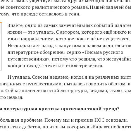
евелогами. Существует масса других методов письма: ан
е советского реалистического романа. Нашей задачей б
ому, что прежде оставалось в тени.
Знаете, одно из самых замечательных событий издате
жизни — это угадать. С автором, которого ещё никто н
или с направлением, которое пока ещё не существует.
Несколько лет назад я запустила в нашем издательств
литературное обозрение» серию «Письма русского
путешественника», потому что решила, что неслучайно
конца приходят тексты в стиле тревелога.
И угадала. Совсем недавно, когда я на различных выс
связанных с путешествиями, пыталась говорить об этом, в
о. Сейчас количество этой литературы, видимо, стало так
то нельзя.
я литературная критика прозевала такой тренд?
 большая проблема. Почему мы и премию НОС основали.
 открытых дебатов, по итогам которых выбирают победит