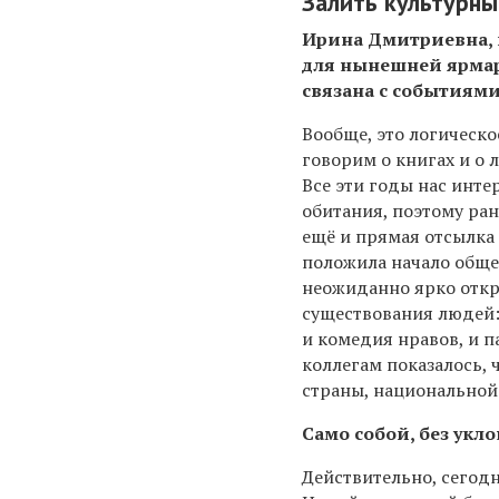
Залить культурны
Ирина Дмитриевна, и
для нынешней ярмарк
связана с событиями,
Вообще, это логическ
говорим о книгах и о 
Все эти годы нас инте
обитания, поэтому ран
ещё и прямая отсылка 
положила начало общес
неожиданно ярко откр
существования людей:
и комедия нравов, и п
коллегам показалось, 
страны, национальной
Само собой, без укл
Действительно, сегодн