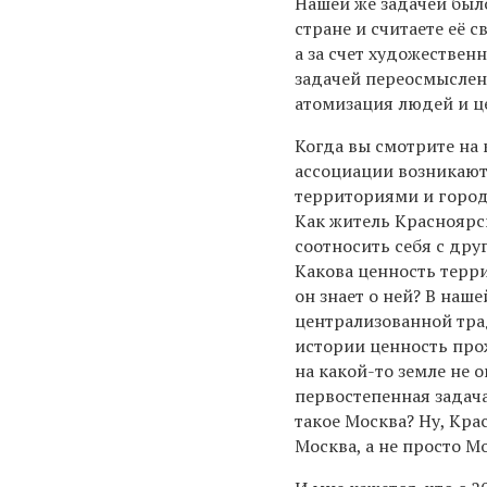
Нашей же задачей было
стране и считаете её с
а за счет художествен
задачей переосмыслени
атомизация людей и ц
Когда вы смотрите на 
ассоциации возникают
территориями и город
Как житель Красноярс
соотносить себя с др
Какова ценность терри
он знает о ней? В наш
централизованной тр
истории ценность про
на какой-то земле не 
первостепенная задача
такое Москва? Ну, Крас
Москва, а не просто М