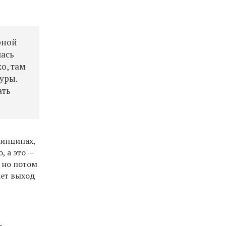
рной
лась
о, там
уры.
ать
ринципах,
, а это —
 но потом
ает выход