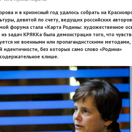
рова и в кризисный год удалось собрать на Краснояр
ьтуры, девятой по счету, ведущих российских авторо
емой форума стала «Карта Родины: художественное ос
 из задач КРЯККа была демонстрация того, что чувств
ется не военными или пропагандистскими методами, а
й идентичности, без которых само слово «Родина»
осодержательное клише.