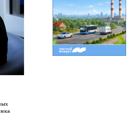
ных
тика