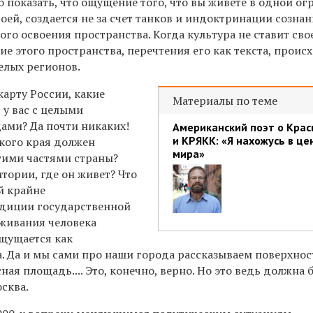
 показать, что ощущение того, что вы живете в одной о
воей, создается не за счет танков и индоктринации сознан
ного освоения пространства. Когда культура не ставит сво
е этого пространства, перечтения его как текста, проис
елых регионов.
карту России, какие
Материалы по теме
 у вас с целыми
ами? Да почти никаких!
Американский поэт о Крас
и КРЯКК: «Я нахожусь в це
кого края должен
мира»
угими частями страны?
тории, где он живет? Что
ей крайне
адиции государственной
живания человека
ощущается как
. Да и мы сами про наши города рассказываем поверхнос
ная площадь.... Это, конечно, верно. Но это ведь должна
осква.