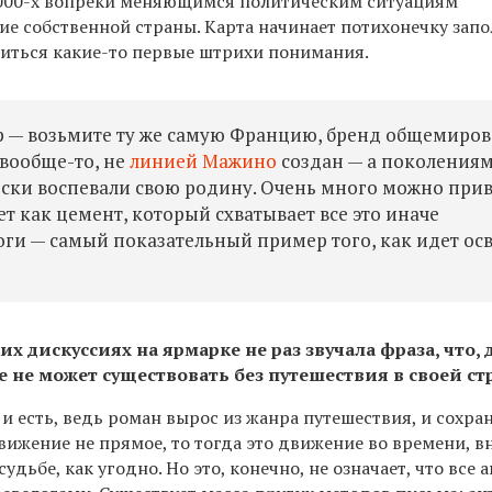
 2000-х вопреки меняющимся политическим ситуациям
е собственной страны. Карта начинает потихонечку запо
ситься какие-то первые штрихи понимания.
р — возьмите ту же самую Францию, бренд общемиров
 вообще-то, не
линией Мажино
создан — а поколения
ески воспевали свою родину. Очень много можно при
ет как цемент, который схватывает все это иначе
оги — самый показательный пример того, как идет ос
х дискуссиях на ярмарке не раз звучала фраза, что, 
 не может существовать без путешествия в своей стру
 и есть, ведь роман вырос из жанра путешествия, и сохран
вижение не прямое, то тогда это движение во времени, в
удьбе, как угодно. Но это, конечно, не означает, что все 