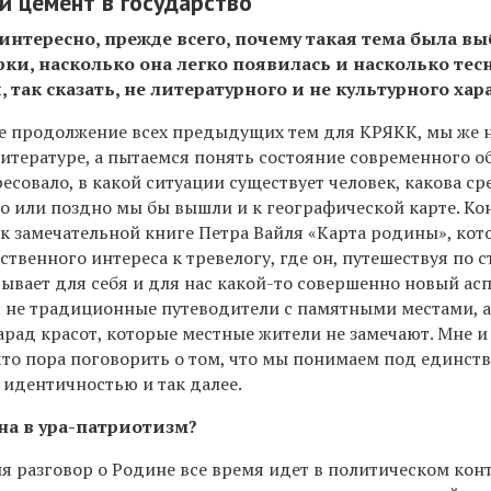
й цемент в государство
нтересно, прежде всего, почему такая тема была в
и, насколько она легко появилась и насколько тес
 так сказать, не литературного и не культурного хар
ое продолжение всех предыдущих тем для КРЯКК, мы же 
литературе, а пытаемся понять состояние современного о
ресовало, в какой ситуации существует человек, какова ср
о или поздно мы бы вышли и к географической карте. Кон
к замечательной книге Петра Вайля «Карта родины», кот
твенного интереса к тревелогу, где он, путешествуя по с
ывает для себя и для нас какой-то совершенно новый ас
 не традиционные путеводители с памятными местами, а
арад красот, которые местные жители не замечают. Мне 
что пора поговорить о том, что мы понимаем под единст
 идентичностью и так далее.
она в ура-патриотизм?
я разговор о Родине все время идет в политическом конт