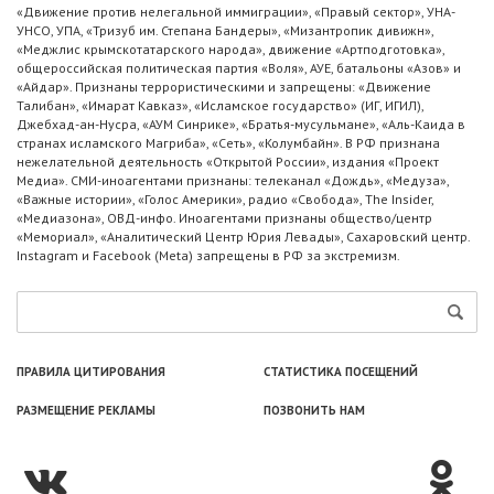
«Движение против нелегальной иммиграции», «Правый сектор», УНА-
УНСО, УПА, «Тризуб им. Степана Бандеры», «Мизантропик дивижн»,
«Меджлис крымскотатарского народа», движение «Артподготовка»,
общероссийская политическая партия «Воля», АУЕ, батальоны «Азов» и
«Айдар». Признаны террористическими и запрещены: «Движение
Талибан», «Имарат Кавказ», «Исламское государство» (ИГ, ИГИЛ),
Джебхад-ан-Нусра, «АУМ Синрике», «Братья-мусульмане», «Аль-Каида в
странах исламского Магриба», «Сеть», «Колумбайн». В РФ признана
нежелательной деятельность «Открытой России», издания «Проект
Медиа». СМИ-иноагентами признаны: телеканал «Дождь», «Медуза»,
«Важные истории», «Голос Америки», радио «Свобода», The Insider,
«Медиазона», ОВД-инфо. Иноагентами признаны общество/центр
«Мемориал», «Аналитический Центр Юрия Левады», Сахаровский центр.
Instagram и Facebook (Metа) запрещены в РФ за экстремизм.
ПРАВИЛА ЦИТИРОВАНИЯ
СТАТИСТИКА ПОСЕЩЕНИЙ
РАЗМЕЩЕНИЕ РЕКЛАМЫ
ПОЗВОНИТЬ НАМ