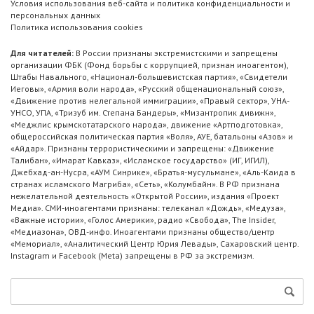
Условия использования веб-сайта и политика конфиденциальности и
персональных данных
Политика использования cookies
Для читателей:
В России признаны экстремистскими и запрещены
организации ФБК (Фонд борьбы с коррупцией, признан иноагентом),
Штабы Навального, «Национал-большевистская партия», «Свидетели
Иеговы», «Армия воли народа», «Русский общенациональный союз»,
«Движение против нелегальной иммиграции», «Правый сектор», УНА-
УНСО, УПА, «Тризуб им. Степана Бандеры», «Мизантропик дивижн»,
«Меджлис крымскотатарского народа», движение «Артподготовка»,
общероссийская политическая партия «Воля», АУЕ, батальоны «Азов» и
«Айдар». Признаны террористическими и запрещены: «Движение
Талибан», «Имарат Кавказ», «Исламское государство» (ИГ, ИГИЛ),
Джебхад-ан-Нусра, «АУМ Синрике», «Братья-мусульмане», «Аль-Каида в
странах исламского Магриба», «Сеть», «Колумбайн». В РФ признана
нежелательной деятельность «Открытой России», издания «Проект
Медиа». СМИ-иноагентами признаны: телеканал «Дождь», «Медуза»,
«Важные истории», «Голос Америки», радио «Свобода», The Insider,
«Медиазона», ОВД-инфо. Иноагентами признаны общество/центр
«Мемориал», «Аналитический Центр Юрия Левады», Сахаровский центр.
Instagram и Facebook (Metа) запрещены в РФ за экстремизм.