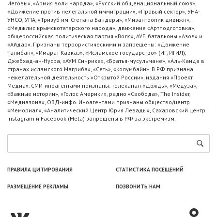
Иеговы», «Армия воли народа», «Русский общенациональный союз»,
«Движение против нелегальной иммиграции», «Правый сектор», УНА-
УНСО, УПА, «Тризуб им. Степана Бандеры», «Мизантропик дивижн»,
«Меджлис крымскотатарского народа», движение «Артподготовка»,
общероссийская политическая партия «Воля», АУЕ, батальоны «Азов» и
«Айдар». Признаны террористическими и запрещены: «Движение
Талибан», «Имарат Кавказ», «Исламское государство» (ИГ, ИГИЛ),
Джебхад-ан-Нусра, «АУМ Синрике», «Братья-мусульмане», «Аль-Каида в
странах исламского Магриба», «Сеть», «Колумбайн». В РФ признана
нежелательной деятельность «Открытой России», издания «Проект
Медиа». СМИ-иноагентами признаны: телеканал «Дождь», «Медуза»,
«Важные истории», «Голос Америки», радио «Свобода», The Insider,
«Медиазона», ОВД-инфо. Иноагентами признаны общество/центр
«Мемориал», «Аналитический Центр Юрия Левады», Сахаровский центр.
Instagram и Facebook (Metа) запрещены в РФ за экстремизм.
ПРАВИЛА ЦИТИРОВАНИЯ
СТАТИСТИКА ПОСЕЩЕНИЙ
РАЗМЕЩЕНИЕ РЕКЛАМЫ
ПОЗВОНИТЬ НАМ