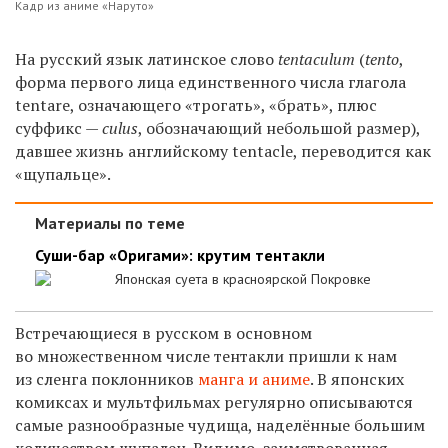
Кадр из аниме
«
Наруто
»
На русский язык латинское слово
tentaculum
(
tento
,
форма первого лица единственного числа глагола
tentare, означающего «трогать», «брать», плюс
суффикс —
cu
l
us
, обозначающий небольшой размер),
давшее жизнь английскому tentacle, переводится как
«щупальце».
Материалы по теме
Суши-бар «Оригами»: крутим тентакли
Японская суета в красноярской Покровке
Встречающиеся в русском в основном
во множественном числе тентакли пришли к нам
из сленга поклонников
манга и аниме
. В японских
комиксах и мультфильмах регулярно описываются
самые разнообразные чудища, наделённые большим