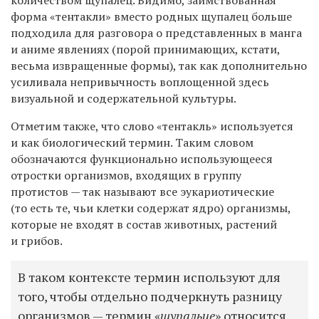
количеством щупалец. Видимо, заимствованная
форма «тентакли» вместо родных щупалец больше
подходила для разговора о представленных в манга
и аниме явлениях (порой принимающих, кстати,
весьма извращенные формы), так как дополнительно
усиливала непривычность воплощенной здесь
визуальной и содержательной культуры.
Отметим также, что слово «тентакль» используется
и как биологический термин. Таким словом
обозначаются функционально использующееся
отростки организмов, входящих в группу
протистов — так называют все эукариотические
(то есть те, чьи клетки содержат ядро) организмы,
которые не входят в состав животных, растений
и грибов.
В таком контексте термин используют для
того, чтобы отдельно подчеркнуть разницу
организмов — термин «
щупальце
» относится