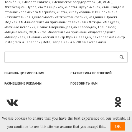
Талибан», «Имарат Кавказ», «Исламское государство» (ИГ, ИГИЛ),
Джебхад-ан-Нусра, «АУМ Синрике», «Братья-мусульмане», «Аль-Каида в
странах исламского Магриба», «Сеть», «Колумбайн». В РФ признана
нежелательной деятельность «Открытой России», издания «Проект
Медиа». СМИ-иноагентами признаны: телеканал «Дождь», «Медуза»,
«Важные истории», «Голос Америки», радио «Свобода», The Insider,
«Медиазона», ОВД-инфо. Иноагентами признаны общество/центр
«Мемориал», «Аналитический Центр Юрия Левады», Сахаровский центр.
Instagram и Facebook (Metа) запрещены в РФ за экстремизм.
ПРАВИЛА ЦИТИРОВАНИЯ
СТАТИСТИКА ПОСЕЩЕНИЙ
РАЗМЕЩЕНИЕ РЕКЛАМЫ
ПОЗВОНИТЬ НАМ
We use cookies to ensure that you have the best experience on our website. If
© ООО «Лаборатория Новоcтей», 2003—2026.
you continue to use this site we assume that you accept this.
OK