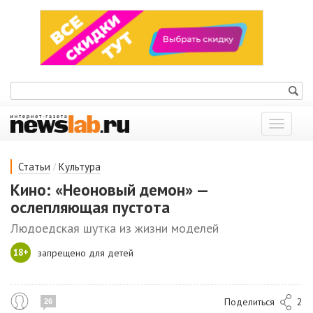
Показат
меню
/
Статьи
Культура
Кино: «Неоновый демон» —
ослепляющая пустота
Людоедская шутка из жизни моделей
18+
запрещено для детей
Поделиться
2
26