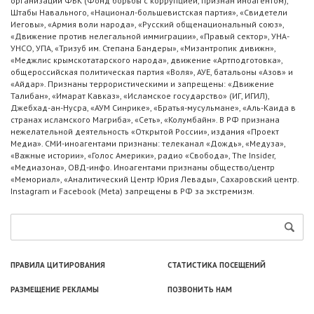
организации ФБК (Фонд борьбы с коррупцией, признан иноагентом),
Штабы Навального, «Национал-большевистская партия», «Свидетели
Иеговы», «Армия воли народа», «Русский общенациональный союз»,
«Движение против нелегальной иммиграции», «Правый сектор», УНА-
УНСО, УПА, «Тризуб им. Степана Бандеры», «Мизантропик дивижн»,
«Меджлис крымскотатарского народа», движение «Артподготовка»,
общероссийская политическая партия «Воля», АУЕ, батальоны «Азов» и
«Айдар». Признаны террористическими и запрещены: «Движение
Талибан», «Имарат Кавказ», «Исламское государство» (ИГ, ИГИЛ),
Джебхад-ан-Нусра, «АУМ Синрике», «Братья-мусульмане», «Аль-Каида в
странах исламского Магриба», «Сеть», «Колумбайн». В РФ признана
нежелательной деятельность «Открытой России», издания «Проект
Медиа». СМИ-иноагентами признаны: телеканал «Дождь», «Медуза»,
«Важные истории», «Голос Америки», радио «Свобода», The Insider,
«Медиазона», ОВД-инфо. Иноагентами признаны общество/центр
«Мемориал», «Аналитический Центр Юрия Левады», Сахаровский центр.
Instagram и Facebook (Metа) запрещены в РФ за экстремизм.
ПРАВИЛА ЦИТИРОВАНИЯ
СТАТИСТИКА ПОСЕЩЕНИЙ
РАЗМЕЩЕНИЕ РЕКЛАМЫ
ПОЗВОНИТЬ НАМ