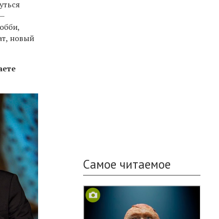
уться
 —
обби,
ат, новый
аете
Самое читаемое