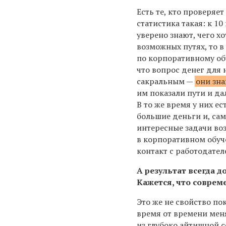
Есть те, кто проверяет
статистика такая: к 10
уверено знают, чего хо
возможных путях, то в
по корпоративному об
что вопрос денег для 
сакральным —
они зна
им показали пути и да
В то же время у них ес
большие деньги и, сам
интересные задачи во
в корпоративном обуч
контакт с работодател
А результат всегда д
Кажется, что соврем
Это же не свойство п
время от времени меня
из глубоко айтишной 