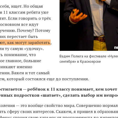
 себя, ищет. Но общая
 и 11 классам ребята уже
тят. Если говорить о трёх
 основном все идут
учению. Почему? Потому
них перестает быть
ют, как могут заработать
,
ли ту самую «удочку».
ть понимание, что
Вадим Полюга на фестивале «Нуле
ое главное, большие
сентября» в Красноярске
зникают именно
ении. Важен и тот самый
ем, который состоялся еще до поступления.
остигается — ребёнок к 11 классу понимает, кем хоче
енных подростков «шатает», сделать выбор им непрос
околения — это вообще свойство мира. Совершенно норма
ть сферу своих интересов. Скажем, я пришел в образова
сферы: строил свою карьеру от программиста до директо