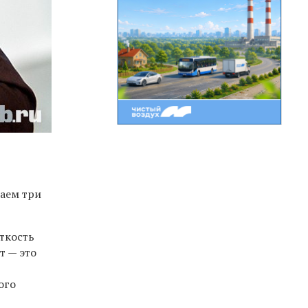
маем три
ткость
т — это
ого