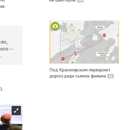
44
ия
ло,
вого —
.
Под Красноярском перекроют
дорогу ради съемок фильма
29
0.