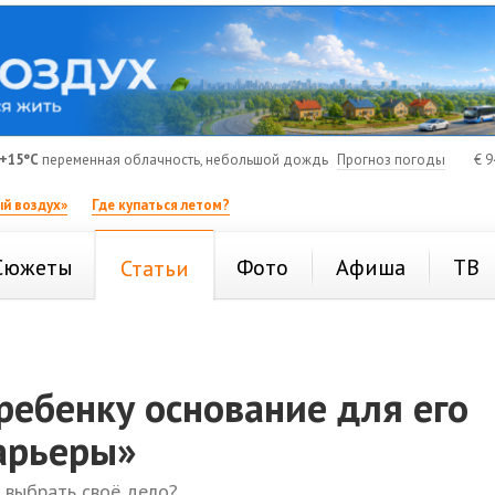
+15°C
переменная облачность, небольшой дождь
Прогноз погоды
€
9
й воздух»
Где купаться летом?
Сюжеты
Фото
Афиша
ТВ
Статьи
ребенку основание для его
арьеры»
 выбрать своё дело?