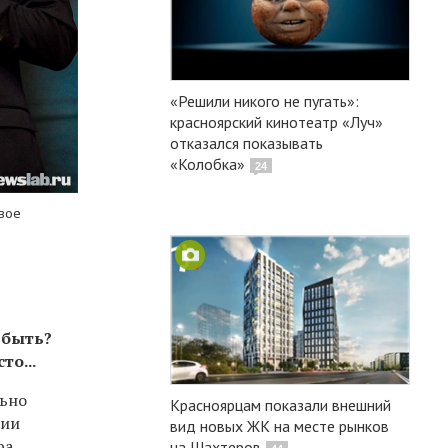
«Решили никого не пугать»:
красноярский кинотеатр «Луч»
отказался показывать
«Колобка»
24
вое
т быть?
то...
льно
Красноярцам показали внешний
нии
вид новых ЖК на месте рынков
ра,
на Шахтеров