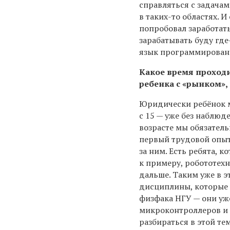
справляться с задача
в таких-то областях. И
попробовал заработать
зарабатывать буду где
язык программировани
Какое время проходи
ребенка с «рынком»,
Юридически ребёнок мо
с 15 — уже без наблюд
возрасте мы обязател
первый трудовой опыт
за ним. Есть ребята, к
к примеру, робототехн
дальше. Таким уже в э
дисциплины, которые 
физфака НГУ — они уж
микроконтроллеров и 
разбираться в этой тем