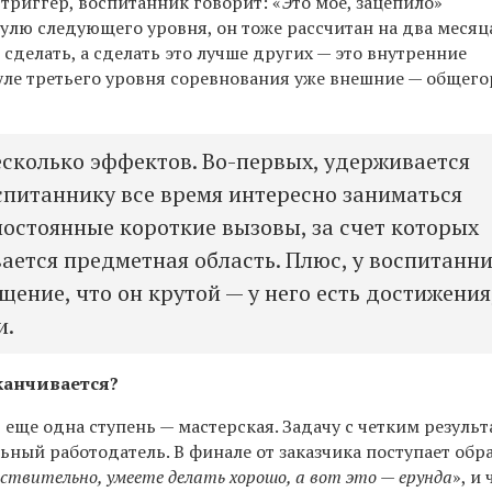
триггер, воспитанник говорит: «Это мое, зацепило»
лю следующего уровня, он тоже рассчитан на два месяца
 сделать, а сделать это лучше других — это внутренние
уле третьего уровня соревнования уже внешние — общего
несколько эффектов. Во-первых, удерживается
спитаннику все время интересно заниматься
 постоянные короткие вызовы, за счет которых
вается предметная область. Плюс, у воспитанн
ение, что он крутой — у него есть достижения
и.
канчивается?
ть еще одна ступень — мастерская. Задачу с четким резуль
льный работодатель. В финале от заказчика поступает обр
йствительно, умеете делать хорошо, а вот это — ерунда
», и