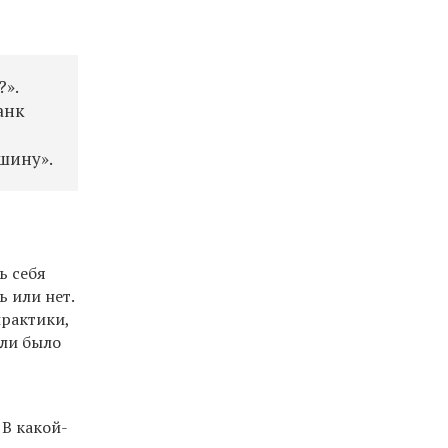
?».
анк
ашину».
ь себя
ь или нет.
практики,
или было
 В какой-