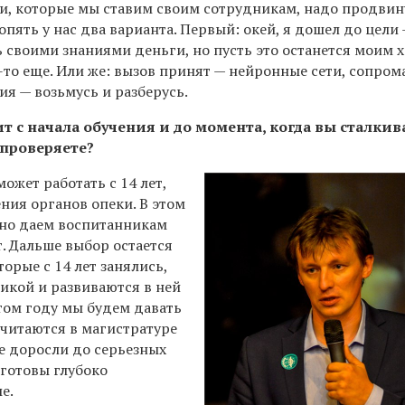
ми, которые мы ставим своим сотрудникам, надо продвин
 опять у нас два варианта. Первый: окей, я дошел до цели
 своими знаниями деньги, но пусть это останется моим х
-то еще. Или же: вызов принят — нейронные сети, сопром
я — возьмусь и разберусь.
т с начала обучения и до момента, когда вы сталкив
 проверяете?
жет работать с 14 лет,
ения органов опеки. В этом
ьно даем воспитанникам
. Дальше выбор остается
оторые с 14 лет занялись,
икой и развиваются в ней
том году мы будем давать
читаются в магистратуре
е доросли до серьезных
готовы глубоко
е.