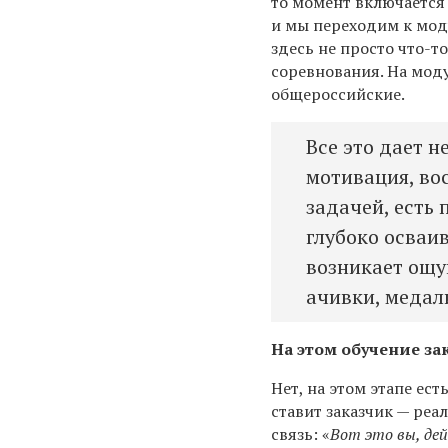
то момент включается 
и мы переходим к моду
здесь не просто что-то
соревнования. На мод
общероссийские.
Все это дает 
мотивация, во
задачей, есть
глубоко осваи
возникает ощущ
ачивки, медал
На этом обучение за
Нет, на этом этапе ес
ставит заказчик — реа
связь: «
Вот это вы, де