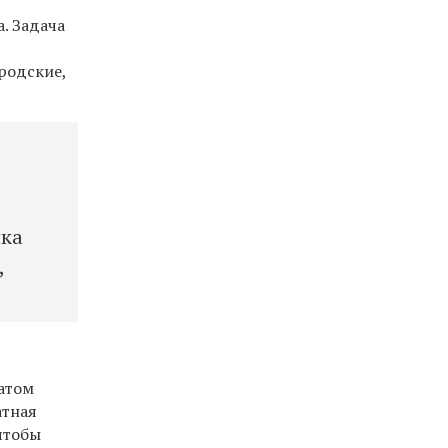
. Задача
родские,
ика
,
татом
атная
 чтобы